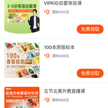
VIPKID启蒙体验课
8. disable the controls so he can't get out.
0
¥
原价100元
把控制装置关了 免得他逃出来
免费领取
9. Nor the power if you have disabled the
core.
也没电源了 如果你关了核心的话
100本原版绘本
0
¥
原价288元
免费领取
五节北美外教直播课
9
¥
原价888元