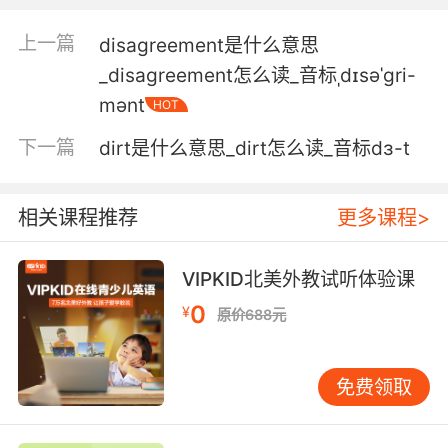
为了能恰当 完全恢复 不能只医治身体的疾病 对
上一篇
disagreement是什么意思
人类来说 除此以外 还有很多事需要关注
_disagreement怎么读_音标ˌdɪsəˈgri-
4. I disabled all the surveillance in here.
mənt
HOT
这儿所有的监控都被我弄坏了
下一篇
dirt是什么意思_dirt怎么读_音标dɜ-t
5. disable it. I can't! It's hardwired.
相关课程推荐
更多课程>
解除掉 不行 这连了硬件
6. It would be fun for a while, and I'd get
VIPKID北美外教试听体验课
disability.
0
¥
原价688元
刚开始会很享受的 然后就残疾了
免费领取
7. I disabled it when we left cybercom.
离开网战司令部时我就弄坏了