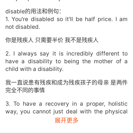
disable的用法和例句：
1. You're disabled so it'll be half price. I am
not disabled.
你是残疾人 只需要半价 我不是残疾人
2. I always say it is incredibly different to
have a disability to being the mother of a
child with a disability.
我一直说患有残疾和成为残疾孩子的母亲 是两件
完全不同的事情
3. To have a recovery in a proper, holistic
way, you cannot just deal with the physical
disabilities, but there's more to the human
展开更多
being than just a physical disability.