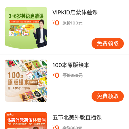
VIPKID启蒙体验课
0
¥
原价100元
免费领取
100本原版绘本
0
¥
原价288元
免费领取
五节北美外教直播课
9
¥
原价888元