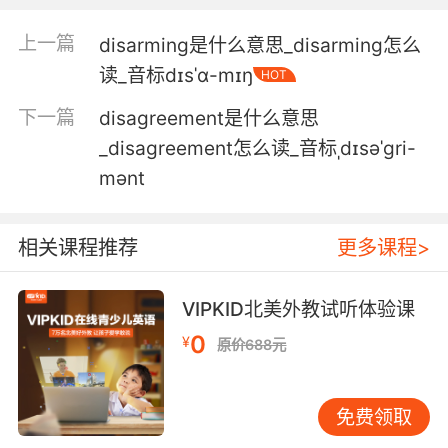
我可以努力在法庭上剔除这个问题
上一篇
disarming是什么意思_disarming怎么
读_音标dɪsˈɑ-mɪŋ
HOT
5. And I can't see how any court could
possibly disallow those two confessions.
下一篇
disagreement是什么意思
_disagreement怎么读_音标ˌdɪsəˈgri-
我不认为有法院 会驳回这两桩供述
mənt
相关课程推荐
更多课程>
VIPKID北美外教试听体验课
0
¥
原价688元
免费领取