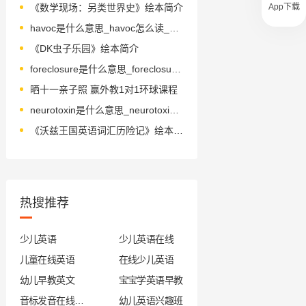
App下载
《数学现场：另类世界史》绘本简介
havoc是什么意思_havoc怎么读_音标'hævək
《DK虫子乐园》绘本简介
foreclosure是什么意思_foreclosure怎么读_音标fɔ-ˈkləʊʒə(r)
晒十一亲子照 赢外教1对1环球课程
neurotoxin是什么意思_neurotoxin怎么读_音标ˌnjuərəuˈtɒksɪn
《沃兹王国英语词汇历险记》绘本简介
热搜推荐
少儿英语
少儿英语在线
儿童在线英语
在线少儿英语
幼儿早教英文
宝宝学英语早教
音标发音在线试听
幼儿英语兴趣班