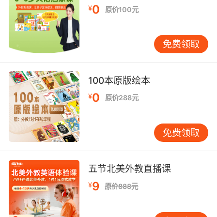
0
¥
原价100元
免费领取
100本原版绘本
0
¥
原价288元
免费领取
五节北美外教直播课
9
¥
原价888元