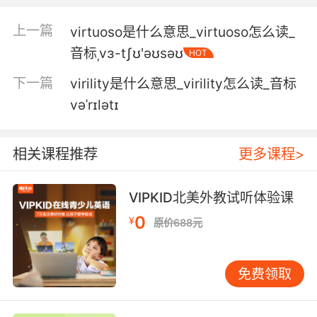
4. virtual reality lets me attend all my med
school classes and practice virtual surgeries.
上一篇
virtuoso是什么意思_virtuoso怎么读_
音标ˌvɜ-tʃʊ'əʊsəʊ
HOT
虚拟现实让我不错过一堂医学院课程 并且练习虚
拟手术
下一篇
virility是什么意思_virility怎么读_音标
vəˈrɪlətɪ
5. Well, since it's virtual, I can bring the
lenses to dinner, and then we can join millions
in virtual celebration.
相关课程推荐
更多课程>
既然是虚拟的 我可以把镜片带上 晚餐的时候可以
VIPKID北美外教试听体验课
同时参与虚拟庆祝
0
¥
原价688元
6. But, we could indeed do some quantum
virtual reality experiment which
demonstrated the existence of the quantum
免费领取
multiverse, at least in the context of virtual
reality.