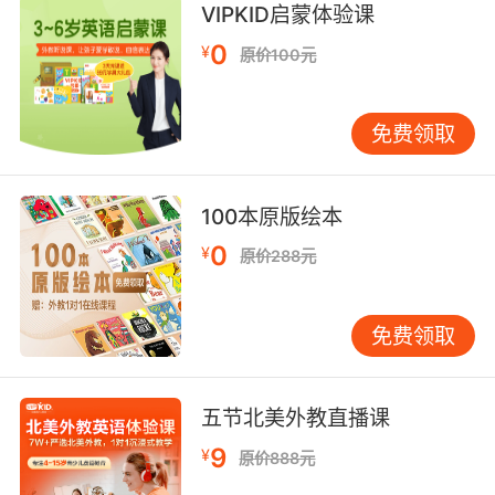
VIPKID启蒙体验课
然而我们可以通过某些量子虚拟现实实验 展示量
0
¥
原价100元
子多重宇宙的存在 至少是在虚拟现实层面上存在
7. I'll be able to scan these fragmentary skull
免费领取
elements and virtually symbol them using
input of a forensic anthropologist into a
correct orientation to have virtual skull.
100本原版绘本
我能够扫描这些碎的头骨 输入法医人类学知识 进
0
¥
原价288元
行标记和准确定位 得到可视的 头骨图像
8. No, you guys, this is virtual reality.
免费领取
不 各位 这里是虚拟世界
五节北美外教直播课
9. There's virtually no variance in each of his
accounts.
9
¥
原价888元