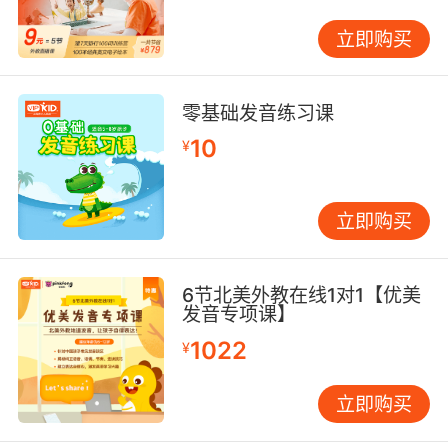
立即购买
零基础发音练习课
10
¥
立即购买
6节北美外教在线1对1【优美
发音专项课】
1022
¥
立即购买