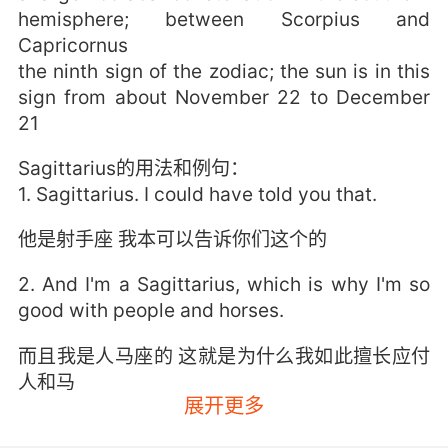
hemisphere; between Scorpius and
Capricornus
the ninth sign of the zodiac; the sun is in this
sign from about November 22 to December
21
Sagittarius的用法和例句：
1. Sagittarius. I could have told you that.
他是射手座 我本可以告诉你们这个的
2. And I'm a Sagittarius, which is why I'm so
good with people and horses.
而且我是人马座的 这就是为什么我如此擅长应付
人和马
展开更多
3. Sagittarius, lover of fast bikes and