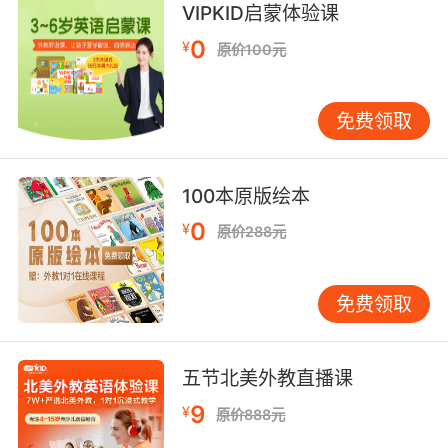
VIPKID启蒙体验课
0
¥
原价100元
免费领取
100本原版绘本
0
¥
原价288元
免费领取
五节北美外教直播课
9
¥
原价888元