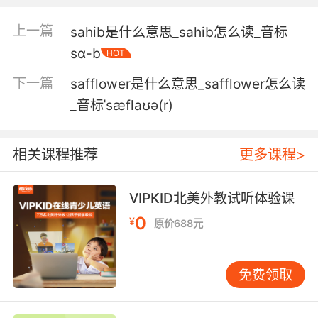
barbecue.
上一篇
sahib是什么意思_sahib怎么读_音标
射手座 喜欢骑快车和烧烤
sɑ-b
HOT
下一篇
safflower是什么意思_safflower怎么读
_音标ˈsæflaʊə(r)
相关课程推荐
更多课程>
VIPKID北美外教试听体验课
0
¥
原价688元
免费领取