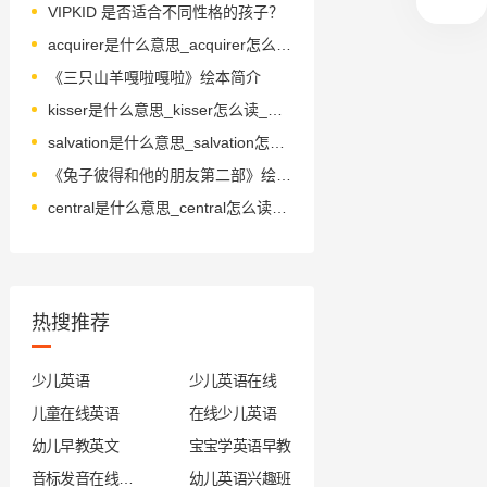
VIPKID 是否适合不同性格的孩子？
acquirer是什么意思_acquirer怎么读_音标ə'kwaɪərə
《三只山羊嘎啦嘎啦》绘本简介
kisser是什么意思_kisser怎么读_音标'kisә
salvation是什么意思_salvation怎么读_音标sælˈveɪʃn
《兔子彼得和他的朋友第二部》绘本简介
central是什么意思_central怎么读_音标'sentrəl
热搜推荐
少儿英语
少儿英语在线
儿童在线英语
在线少儿英语
幼儿早教英文
宝宝学英语早教
音标发音在线试听
幼儿英语兴趣班