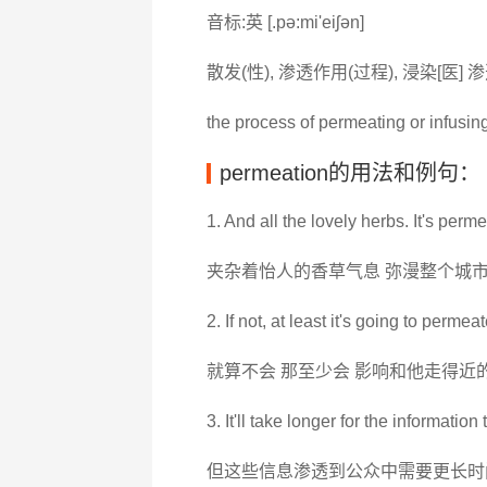
音标:英 [.pә:mi'eiʃәn]
散发(性), 渗透作用(过程), 浸染[医] 渗
the process of permeating or infusi
permeation的用法和例句：
1. And all the lovely herbs. It's per
夹杂着怡人的香草气息 弥漫整个城
2. If not, at least it's going to perme
就算不会 那至少会 影响和他走得近
3. It'll take longer for the informatio
但这些信息渗透到公众中需要更长时