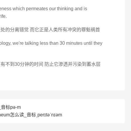
ateness which permeates our thinking and is
ife.
深处的分离错觉 而它正是人类所有冲突的罪魁祸首
ology, we're talking less than 30 minutes until they
有不到30分钟的时间 防止它渗透并污染到蓄水层
音标pә-m
neum怎么读_音标ˌperɪtəˈnɪəm