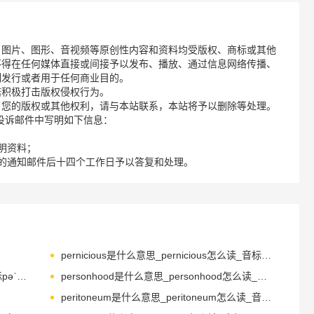
、图片、图形、音视频等原创性内容和资料均受版权、商标或其他
不得在任何媒体直接或间接予以发布、播放、通过信息网络传播、
制发行或者用于任何商业目的。
诺积极打击版权侵权行为。
了您的版权或其他权利，请与本站联系，本站将予以删除等处理。
请您在投诉邮件中写明如下信息：
明资料；
的通知邮件后十四个工作日予以答复和处理。
pernicious是什么意思_pernicious怎么读_音标pəˈnɪʃəs
peroxide是什么意思_peroxide怎么读_音标pəˈrɒksaɪd
personhood是什么意思_personhood怎么读_音标'pɜ-snhʊd
peritoneum是什么意思_peritoneum怎么读_音标ˌperɪtəˈnɪəm