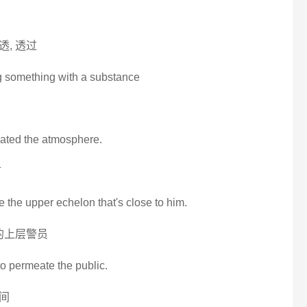
透, 透过
ng something with a substance
meated the atmosphere.
市
ate the upper echelon that's close to him.
的上层警员
n to permeate the public.
间