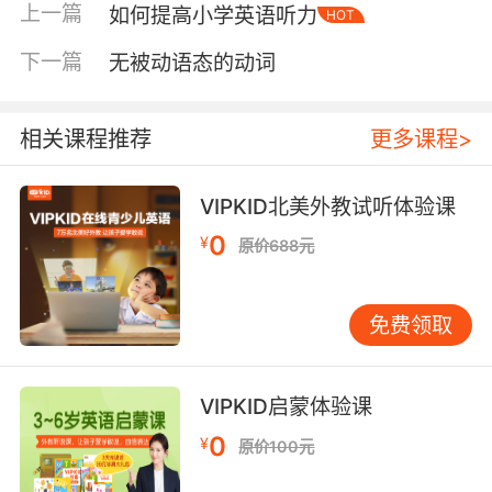
上一篇
如何提高小学英语听力
HOT
每天开口朗读英文故事都是建立孩子对于学习与
积累的认知。比如每周观看一次英语原版动画
下一篇
无被动语态的动词
片、每周一次英语动画角色扮演主题等。这也就
是从孩子爱玩的天性里去挖掘孩子喜欢的内容，
相关课程推荐
更多课程>
更能激发孩子对于英语学习的兴趣。这种寓教于
乐的方式不仅能促进学习，还能让孩子主动爱上
学习。
VIPKID北美外教试听体验课
0
¥
正是因为这种主动式的参与感，是提升一门语言
原价688元
最快捷的方式。当孩子参与到互动中，愿意用英
语表达，也愿意与老师、同学进行交流，这不就
免费领取
是打开口语表达关键的一环。
少儿英语学习技巧有很多，但以上四种最简单也
VIPKID启蒙体验课
最实用哟。
0
¥
原价100元