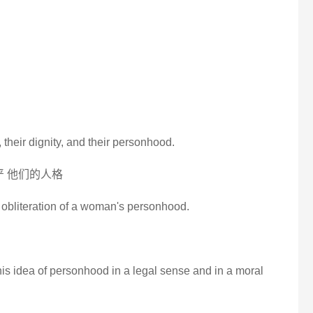
eir dignity, and their personhood.
严 他们的人格
e obliteration of a woman's personhood.
 this idea of personhood in a legal sense and in a moral