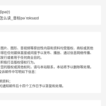
ə(r)
e怎么读_音标pəˈrɒksaɪd
、图片、图形、音视频等原创性内容和资料均受版权、商标或其他
不得在任何媒体直接或间接予以发布、播放、通过信息网络传播、
制发行或者用于任何商业目的。
诺积极打击版权侵权行为。
了您的版权或其他权利，请与本站联系，本站将予以删除等处理。
请您在投诉邮件中写明如下信息：
明资料；
的通知邮件后十四个工作日予以答复和处理。