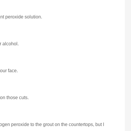
ent peroxide solution.
r alcohol.
your face.
 on those cuts.
gen peroxide to the grout on the countertops, but I