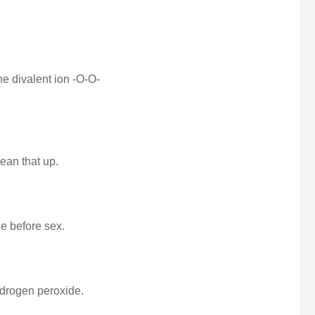
e divalent ion -O-O-
ean that up.
de before sex.
ydrogen peroxide.