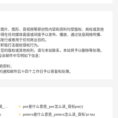
、图片、图形、音视频等原创性内容和资料均受版权、商标或其他
不得在任何媒体直接或间接予以发布、播放、通过信息网络传播、
制发行或者用于任何商业目的。
诺积极打击版权侵权行为。
了您的版权或其他权利，请与本站联系，本站将予以删除等处理。
请您在投诉邮件中写明如下信息：
明资料；
的通知邮件后十四个工作日予以答复和处理。
personhood是什么意思_personhood怎么读_音标'pɜ-snhʊd
per是什么意思_per怎么读_音标pə(r)
ʊ
peters是什么意思_peters怎么读_音标'pi-tәz