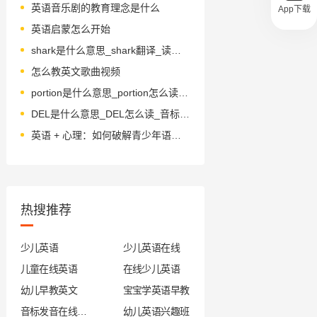
英语音乐剧的教育理念是什么
App下载
英语启蒙怎么开始
shark是什么意思_shark翻译_读音_用法_翻译
怎么教英文歌曲视频
portion是什么意思_portion怎么读_音标ˈpɔ-ʃn
DEL是什么意思_DEL怎么读_音标del
英语 + 心理：如何破解青少年语言焦虑？
热搜推荐
少儿英语
少儿英语在线
儿童在线英语
在线少儿英语
幼儿早教英文
宝宝学英语早教
音标发音在线试听
幼儿英语兴趣班