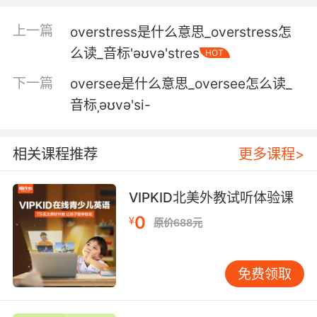
我就是来看看你有没有睡过头 错过约会或者其他
事情
上一篇
overstress是什么意思_overstress怎
么读_音标'əʊvə'stres
HOT
下一篇
oversee是什么意思_oversee怎么读_
音标ˌəʊvə'si-
相关课程推荐
更多课程>
VIPKID北美外教试听体验课
0
¥
原价688元
免费领取