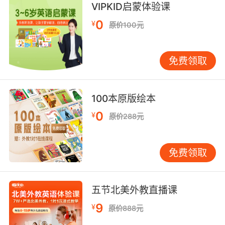
VIPKID启蒙体验课
0
¥
原价100元
免费领取
100本原版绘本
0
¥
原价288元
免费领取
五节北美外教直播课
9
¥
原价888元