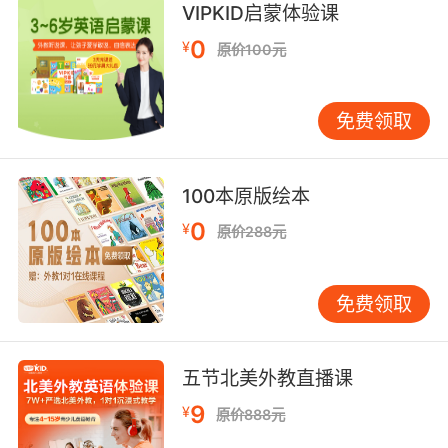
VIPKID启蒙体验课
0
¥
原价100元
免费领取
100本原版绘本
0
¥
原价288元
免费领取
五节北美外教直播课
9
¥
原价888元