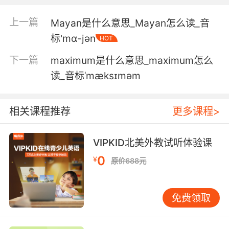
上一篇
Mayan是什么意思_Mayan怎么读_音
标'mɑ-jən
HOT
下一篇
maximum是什么意思_maximum怎么
读_音标ˈmæksɪməm
相关课程推荐
更多课程>
VIPKID北美外教试听体验课
0
¥
原价688元
免费领取