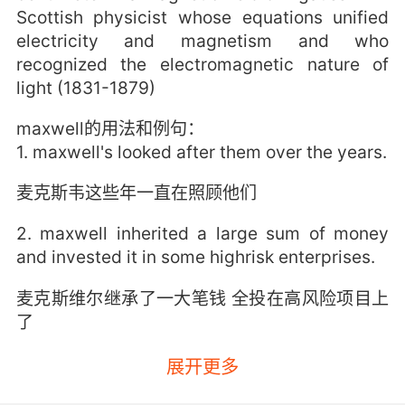
Scottish physicist whose equations unified
electricity and magnetism and who
recognized the electromagnetic nature of
light (1831-1879)
maxwell的用法和例句：
1. maxwell's looked after them over the years.
麦克斯韦这些年一直在照顾他们
2. maxwell inherited a large sum of money
and invested it in some highrisk enterprises.
麦克斯维尔继承了一大笔钱 全投在高风险项目上
了
展开更多