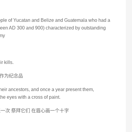
ople of Yucatan and Belize and Guatemala who had a
ween AD 300 and 900) characterized by outstanding
omy
 kills.
作为纪念品
heir ancestors, and once a year present them,
he eyes with a cross of paint.
一次 祭拜它们 在眉心画一个十字