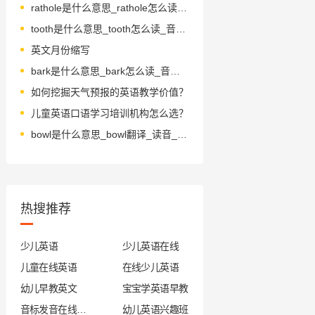
rathole是什么意思_rathole怎么读_音标'ræthәul
tooth是什么意思_tooth怎么读_音标tu-θ
英文月份缩写
bark是什么意思_bark怎么读_音标bɑ-k
如何挖掘天气预报的英语教学价值？
儿童英语口语学习培训机构怎么选？
bowl是什么意思_bowl翻译_读音_用法_翻译
热搜推荐
少儿英语
少儿英语在线
儿童在线英语
在线少儿英语
幼儿早教英文
宝宝学英语早教
音标发音在线试听
幼儿英语兴趣班