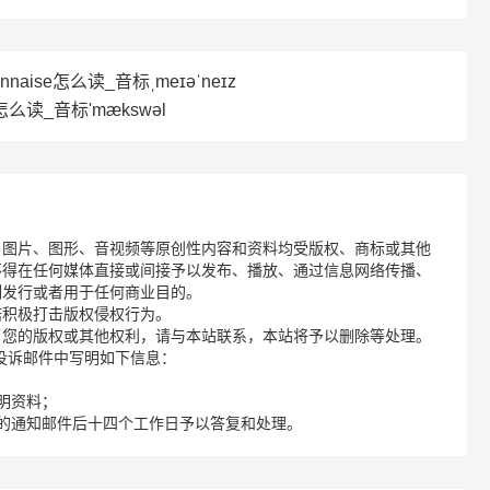
naise怎么读_音标ˌmeɪəˈneɪz
l怎么读_音标'mækswәl
、图片、图形、音视频等原创性内容和资料均受版权、商标或其他
不得在任何媒体直接或间接予以发布、播放、通过信息网络传播、
制发行或者用于任何商业目的。
诺积极打击版权侵权行为。
了您的版权或其他权利，请与本站联系，本站将予以删除等处理。
请您在投诉邮件中写明如下信息：
明资料；
的通知邮件后十四个工作日予以答复和处理。