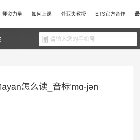
师资力量
如何上课
龚亚夫教授
ETS官方合作
最
验
yan怎么读_音标'mɑ-jən