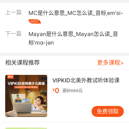
骗你呢 它是因蛋黄酱得名的
上一篇
MC是什么意思_MC怎么读_音标ˌem'si-
HOT
5. Like, I'll replace your sunscreen with
mayonnaise.
下一篇
Mayan是什么意思_Mayan怎么读_音
标'mɑ-jən
比如把你的防晒霜换成蛋黄酱
6. They're really good with the garlic
相关课程推荐
更多课程>
mayonnaise.
蘸点蒜蓉蛋黄酱味道很不错
VIPKID北美外教试听体验课
0
7. Sometimes I just had bread with
¥
原价688元
mayonnaise on it.
有时我就吃加了蛋黄酱的面包
免费领取
8. I was so certain he wanted mayonnaise