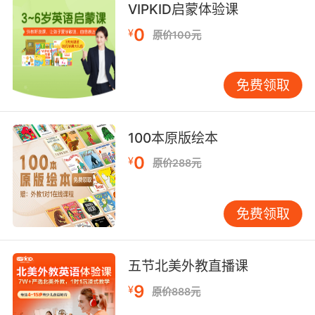
and not mustard.
VIPKID启蒙体验课
0
¥
原价100元
我当时很确定他要的是蛋黄酱 而不是黄芥末酱
9. She had this special way of measuring the
免费领取
mayonnaise.
她有种特别的方法衡量蛋黄酱的用量
100本原版绘本
10. to Ito's guys and mayonnaise lovers both.
0
¥
原价288元
伊东和蛋黄酱爱好者的手下都听好了
免费领取
五节北美外教直播课
9
¥
原价888元