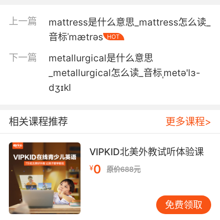
5. Fritz has been waylaid in metallurgy the
上一篇
mattress是什么意思_mattress怎么读_
last three days.
音标ˈmætrəs
HOT
福瑞茨最近三天一直在冶金部晃悠
下一篇
metallurgical是什么意思
6. No, it's where metallurgy gets subjected to
_metallurgical怎么读_音标ˌmetə'lɜ-
the speed and pressure it'll face in space.
dʒɪkl
不是 在那里金属要承受 在太空时的速度和压力
相关课程推荐
更多课程>
7. A question only a masonicitalian expatriate
mad genius trained in painting, metallurgy,
VIPKID北美外教试听体验课
and engineering can answer.
0
¥
原价688元
这个问题 只有被意大利共济会驱逐的 有美术功底
的疯狂天才 和冶金学家 还有工程师 可以回答
免费领取
8. With sacred and arcane metallurgy and