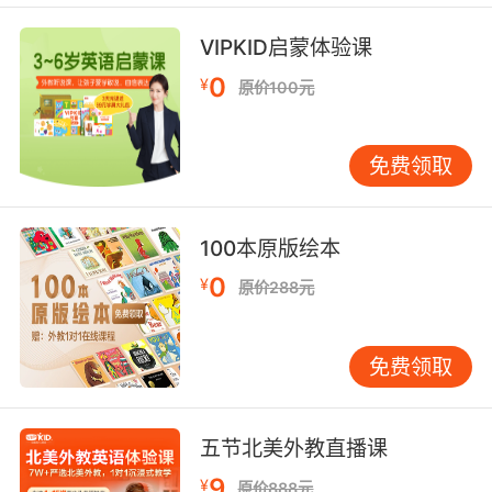
alchemy, we shall craft a tool of immense
power, one that will reveal your fundamental
VIPKID启蒙体验课
nature, even as it unlocks your fullest
0
¥
原价100元
potential.
用神圣而神秘的冶金和炼金术 我们将制造出一种
免费领取
强大的工具 它将揭示你的本质 甚至能释放 你最
大的潜力
100本原版绘本
0
¥
原价288元
免费领取
五节北美外教直播课
9
¥
原价888元