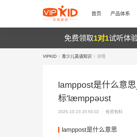
首页
产品体系
免费领取
1对1
试听体
VIPKID
青少儿英语知识
详情
lamppost是什么意思
标'læmppəʊst
2025-10-23 20:55:02 ·
有资有料
lamppost是什么意思