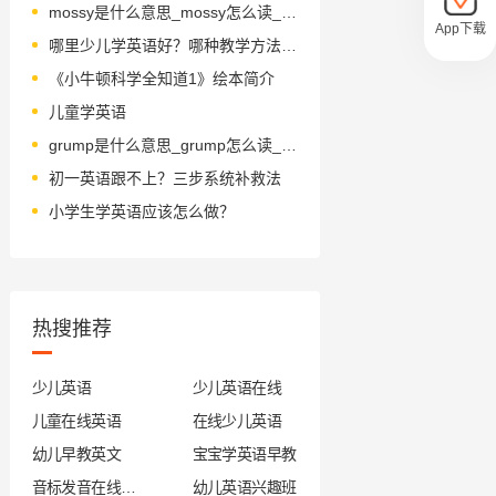
mossy是什么意思_mossy怎么读_音标ˈmɒsɪ
App下载
哪里少儿学英语好？哪种教学方法好？
《小牛顿科学全知道1》绘本简介
儿童学英语
grump是什么意思_grump怎么读_音标grʌmp
初一英语跟不上？三步系统补救法
小学生学英语应该怎么做？
热搜推荐
少儿英语
少儿英语在线
儿童在线英语
在线少儿英语
幼儿早教英文
宝宝学英语早教
音标发音在线试听
幼儿英语兴趣班