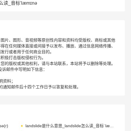
怎么读_音标'læmɪnə
、图片、图形、音视频等原创性内容和资料均受版权、商标或其他
不得在任何媒体直接或间接予以发布、播放、通过信息网络传播、
制发行或者用于任何商业目的。
诺积极打击版权侵权行为。
了您的版权或其他权利，请与本站联系，本站将予以删除等处理。
请您在投诉邮件中写明如下信息：
明资料；
的通知邮件后十四个工作日予以答复和处理。
ə(r)
landslide是什么意思_landslide怎么读_音标ˈlændslaɪd