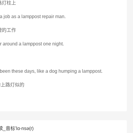
路灯柱上
t a job as a lamppost repair man.
燈的工作
ar around a lamppost one night.
 been these days, like a dog humping a lamppost.
狗上路灯似的
音标'lɑ-nsə(r)