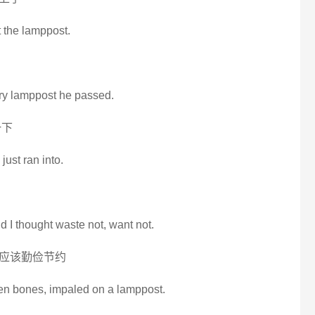
t the lamppost.
ery lamppost he passed.
一下
 just ran into.
nd I thought waste not, want not.
应该勤俭节约
ken bones, impaled on a lamppost.