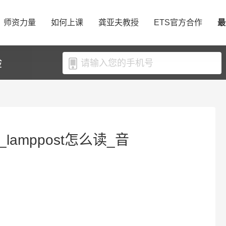
师资力量
如何上课
龚亚夫教授
ETS官方合作
最
验
_lamppost怎么读_音