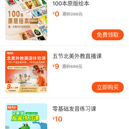
100本原版绘本
0
¥
原价288元
免费领取
五节北美外教直播课
9
¥
原价888元
立即购买
零基础发音练习课
10
¥