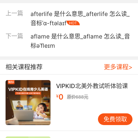
5. You know, it's almost like the new afro for
the white man, but it's beautiful.
上一篇
afterlife 是什么意思_afterlife 怎么读_
就像白种非洲人一样 真是漂亮
音标ˈɑ-ftəlaɪf
HOT
下一篇
aflame 是什么意思_aflame 怎么读_音
6. Giant muttonchops and knuckle afros and
a bushel of hair coming out of both ears.
标əˈfleɪm
巨大的絡腮胡 爆炸頭 從耳朵里也在往外冒
相关课程推荐
更多课程>
7. Honestly, I need to take you all to a
professional, because these home haircuts
VIPKID北美外教试听体验课
and afro puffs are not working.
0
¥
原价688元
说实话 我要带你们去专业的理发店 因为在家剪这
种黑人爆炸头 实在是不行
免费领取
8. I think you're really lucky to have
hardworkin', successful, talented parents that