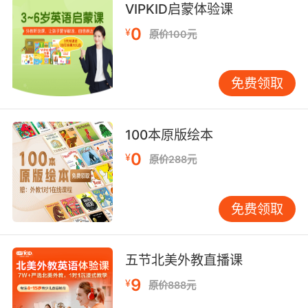
loved your little baby afro.
VIPKID启蒙体验课
0
¥
原价100元
我觉得你很幸运 有着勤奋 成功 有才的父母 还喜
欢你的婴儿爆炸头
免费领取
100本原版绘本
0
¥
原价288元
免费领取
五节北美外教直播课
9
¥
原价888元