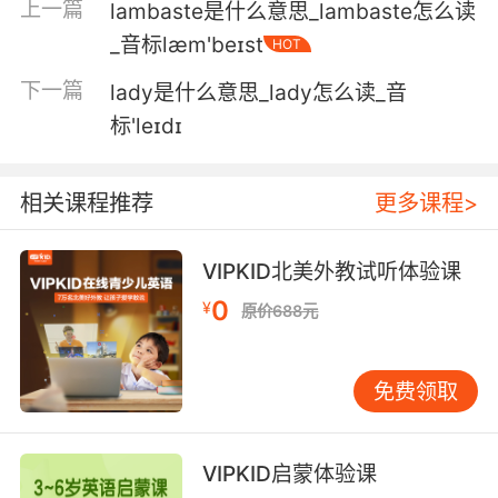
上一篇
lambaste是什么意思_lambaste怎么读
_音标læm'beɪst
HOT
下一篇
lady是什么意思_lady怎么读_音
标'leɪdɪ
相关课程推荐
更多课程>
VIPKID北美外教试听体验课
0
¥
原价688元
免费领取
VIPKID启蒙体验课