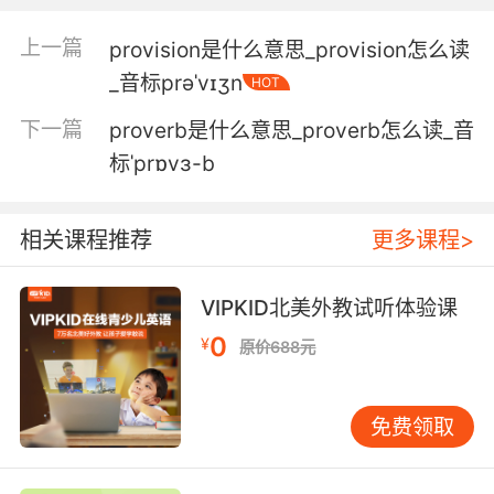
5. The province of a man I unfortunately knew
all too well.
上一篇
provision是什么意思_provision怎么读
一个我很不幸熟识的人的管辖之下
_音标prəˈvɪʒn
HOT
下一篇
proverb是什么意思_proverb怎么读_音
6. I believe that religion is the province of our
worthy priests.
标ˈprɒvɜ-b
我坚信宗教是我们杰出的教士们的职责
相关课程推荐
更多课程>
7. They don't want to reward a renegade
province, sir.
VIPKID北美外教试听体验课
他们不想奖赏叛徒 总统先生
0
¥
原价688元
8. Take her to the river province to prepare
her for the ceremony.
免费领取
带她去河部落 为仪式做准备