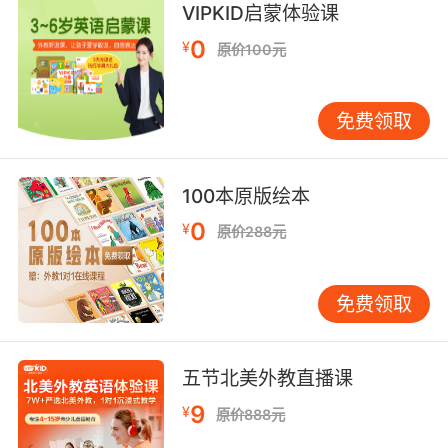
VIPKID启蒙体验课
9. Digital is the province of hackers and
prying eyes.
0
¥
原价100元
数码产品是黑客和窥探者的天下
免费领取
10. Making laws is the province of this august
chamber.
100本原版绘本
这个庄严内阁的职责是立法
0
¥
原价288元
免费领取
五节北美外教直播课
9
¥
原价888元