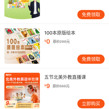
9. That is the same cactus we passed an hour
ago.
免费领取
那就是我们一个小时前经过的仙人掌
10. The field of scrub and cactus seems
100本原版绘本
barren, but not to them.
0
¥
原价288元
这片土地上只有灌木丛和仙人掌 在我们看来可能
贫瘠 在他们眼中却并非如此
免费领取
五节北美外教直播课
9
¥
原价888元
立即购买