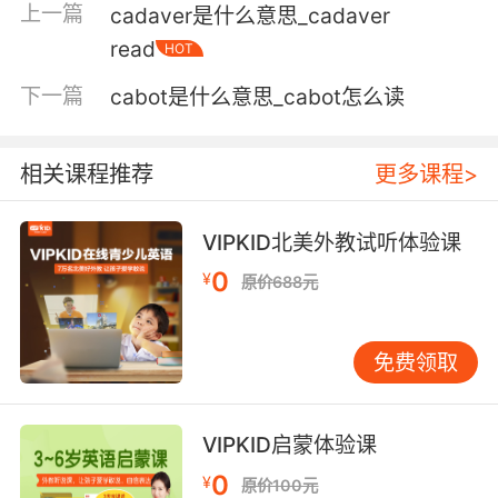
得小心别碰上这些比裤裆还高的仙人掌
上一篇
cadaver是什么意思_cadaver
read
HOT
5. And this euphorbia mimicking cactus is no
exception.
下一篇
cabot是什么意思_cabot怎么读
这种大戟属科植物 像极了仙人掌 也不例外
相关课程推荐
更多课程>
6. You see, the cactus is common, but the
company is not.
VIPKID北美外教试听体验课
仙人掌很普通 但是陪伴它的并不普通
0
¥
原价688元
7. And that cactus, well, it's a it's a ashed car.
免费领取
仙人掌 那是 那是一辆撞烂了的车
8. It's nothing but cactus and country music.
VIPKID启蒙体验课
那里只有仙人掌和乡村音乐
0
¥
原价100元