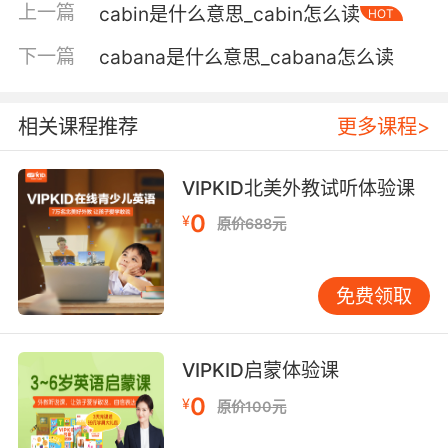
上一篇
cabin是什么意思_cabin怎么读
HOT
5. 3 bottles of Cabernet, and he also ordered
an inroom entertainment movie on
下一篇
cabana是什么意思_cabana怎么读
payperview.
三瓶解百衲葡萄酒 他还预定了 按次计费的客房
相关课程推荐
更多课程>
点播
VIPKID北美外教试听体验课
0
¥
原价688元
免费领取
VIPKID启蒙体验课
0
¥
原价100元