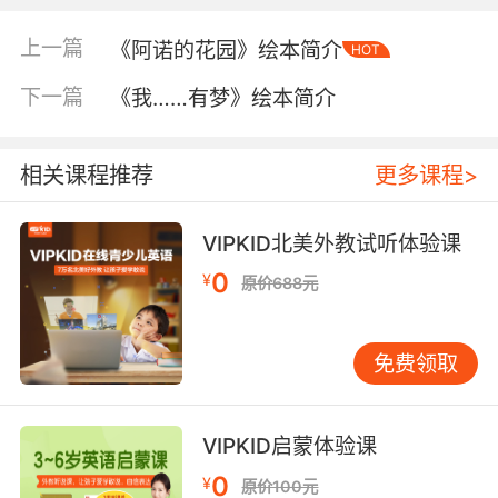
上一篇
《阿诺的花园》绘本简介
HOT
下一篇
《我……有梦》绘本简介
相关课程推荐
更多课程>
VIPKID北美外教试听体验课
0
¥
原价688元
内容简介
免费领取
“世界儿童歌曲系列”是法国知名少儿出版社
VIPKID启蒙体验课
DidierJeunesse组织众多重量级插画家和音乐家
打造的系列图画书（含CD）。该系列精选了波斯
0
¥
原价100元