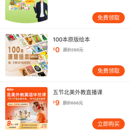
地区、布列塔尼地区、黑非洲、安地列斯群岛、
葡萄牙和巴西、中国与亚洲、马格里布地区、斯
免费领取
拉夫、犹太地区的261首儿童歌曲。本书是在261
首儿童歌曲中精选了23首特别舒缓、优美的，集
成《世界上最美的儿童歌曲绘本》的精华版本。
100本原版绘本
该系列部分图书获获法国国家图书中心资助，
0
¥
原价288元
还获得了包括法国女巫大奖（PrixSorcières，法
国非常重要的少儿出版物奖项之一）、瑞士青少
年与媒体研究院颁发的Ricochet最受喜欢音乐
免费领取
奖、法国AcadémieCharles Cros最受喜爱歌曲
奖（Académie CharlesCros奖始于1947年，法
国最知名音乐奖项之一）、西班牙文化部最美图
五节北美外教直播课
书一等奖、法国国民议会奖、国家家庭教育出版
9
¥
原价888元
金奖等重要奖项。
本册书精选了犹太、斯拉夫、非洲、中东（波
立即购买
斯）、大中华、非洲等世界重要文明发源地经久