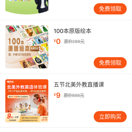
the company.
免费领取
按照公司章程 你可以解散公司
9. I'm just quoting the bylaws you wrote.
100本原版绘本
我只是在引述你自己写的章程原文
0
¥
原价288元
10. Then I guess you're saying the bylaws are
bullshit.
免费领取
你的意思是规章制度也是扯淡了
五节北美外教直播课
9
¥
原价888元
立即购买