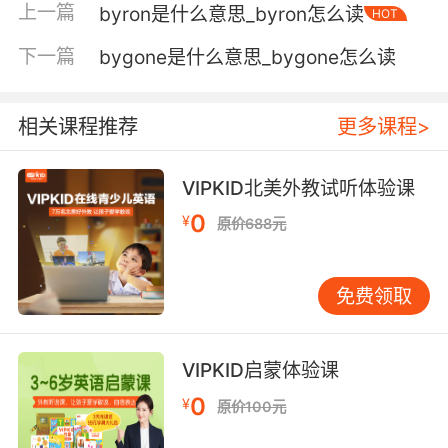
4. Oh, it would have been if our own bylaws
上一篇
byron是什么意思_byron怎么读
HOT
didn't supersede it.
下一篇
bygone是什么意思_bygone怎么读
如果不是我们自己的章程 了这个办法的话 那确实
高明
相关课程推荐
更多课程>
5. That notification is required by the bylaws.
VIPKID北美外教试听体验课
依照规定 他必须通知我们
0
¥
原价688元
6. They don't observe any rules or bylaws.
他们不服从任何规矩或地方法规
免费领取
7. They're my bylaws, I can change them.
VIPKID启蒙体验课
我定的内部制度 我可以改
0
¥
原价100元
8. Pursuant to the bylaws, you could dissolve