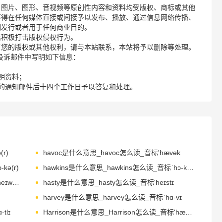
、图片、图形、音视频等原创性内容和资料均受版权、商标或其他
不得在任何媒体直接或间接予以发布、播放、通过信息网络传播、
制发行或者用于任何商业目的。
诺积极打击版权侵权行为。
了您的版权或其他权利，请与本站联系，本站将予以删除等处理。
请您在投诉邮件中写明如下信息：
明资料；
的通知邮件后十四个工作日予以答复和处理。
r)
havoc是什么意思_havoc怎么读_音标'hævək
kə(r)
hawkins是什么意思_hawkins怎么读_音标ˈhɔ-kɪnz
haywire是什么意思_haywire怎么读_音标'heɪwaɪə(r)
hasty是什么意思_hasty怎么读_音标'heɪstɪ
harvey是什么意思_harvey怎么读_音标ˈhɑ-vɪ
tlɪ
Harrison是什么意思_Harrison怎么读_音标'hærisn