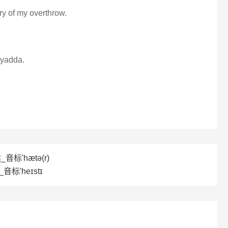
ory of my overthrow.
ayadda.
音标'hætə(r)
音标'heɪstɪ