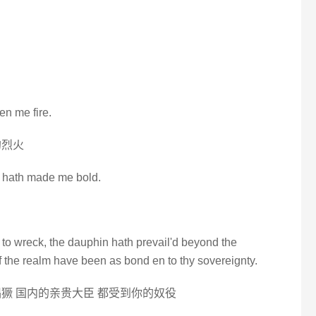
en me fire.
的烈火
 hath made me bold.
to wreck, the dauphin hath prevail'd beyond the
f the realm have been as bond en to thy sovereignty.
獗 国内的亲贵大臣 都受到你的奴役