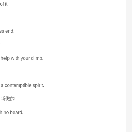
 it.
ss end.
命
th help with your climb.
 a contemptible spirit.
常骄傲的
th no beard.