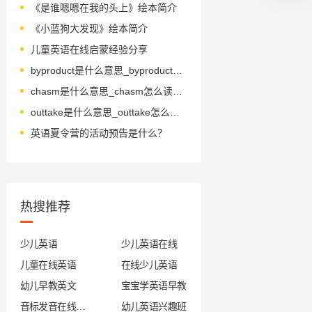
《是谁嗯嗯在我的头上》绘本简介
《小蓝狗大发现》绘本简介
儿童英语在线启蒙经验分享
byproduct是什么意思_byproduct怎么读_音标'baɪˌprɒdʌkt
chasm是什么意思_chasm怎么读_音标ˈkæzəm
outtake是什么意思_outtake怎么读_音标'aʊtteɪk
英语夏令营的活动预告是什么？
热搜推荐
少儿英语
少儿英语在线
儿童在线英语
在线少儿英语
幼儿早教英文
宝宝学英语早教
音标发音在线试听
幼儿英语兴趣班