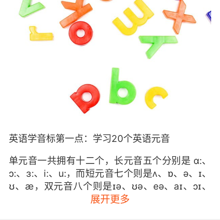
英语学音标第一点：学习20个英语元音
单元音一共拥有十二个，长元音五个分别是 ɑ:、
ɔ:、ɜ:、i:、u:，而短元音七个则是ʌ、ɒ、ə、ɪ、
ʊ、æ，双元音八个则是ɪə、ʊə、eə、aɪ、ɔɪ、
eɪ、aʊ、əʊ。
展开更多