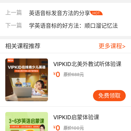
单元音：拼音单韵母有ɑ、 o、 e、 i、 u，而英语
长元音则有ɑ:、ɔ:、 ɜ:、 i:、 u:，英语短元音则有
上一篇
英语音标发音方法的分享
HOT
ʌ、 ɒ、 ə、 ɪ、ʊ、æ（大口）、e（小口）。我
们会发现在汉语拼音之中，单韵母其实并没有长
下一篇
学英语音标的好方法：顺口溜记忆法
短音的差别，但是在因为的单元音之中，却分为
长元音和短元音的，，短元音发音要干脆利落并
相关课程推荐
更多课程>
且短促有力，长元音发音要拉长到两秒以上。
双元音：我们会发现双元音是a、ɔ、ə、ɪ、ʊ、e
VIPKID北美外教试听体验课
这六个单元音组合，其中三个为核心，并且将其
0
两两结合而成的。其中与ə组合的有：ɪə（[衣]+
¥
原价688元
[鹅]）ʊə（[乌]+ [鹅]）eə（[哀]+ [鹅]）和ʊ组合
的有：aʊ（[阿]+ [乌]）əʊ（[欧]），和ɪ组合的
免费领取
有：aɪ（[阿]+ [衣]） ɔɪ（[奥]+ [衣]）
eɪ（[诶]）。一定要注意双元音是两个元音所组成
的，发音的时候要口型有变化的同时一个元音向
VIPKID启蒙体验课
前，一个元音向后。
0
¥
原价100元