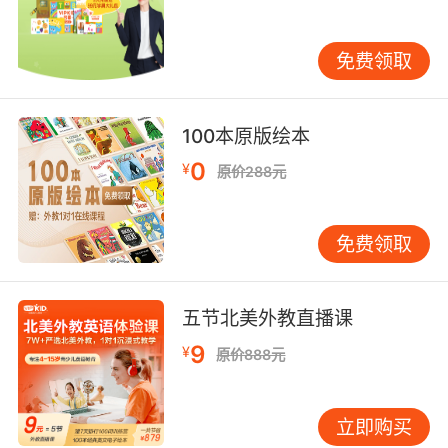
英语学音标第二点：学习28个英语辅音
和汉语拼音读音、拼写相似的（12个）：b、p、
免费领取
m、f、d、t、n、l、g、k，和英语字母读音、拼
写相似的：（3个）s（s）、z（z）、 v（v）。
注意英语辅音包括清辅音和浊辅音两大类，在发
100本原版绘本
音的时候声带不震动，或送气的情况叫做清辅
0
¥
原价288元
音，简单来说发清辅音的时候不出声，同时还不
能够有弱读的元音 [ə]。
免费领取
综上看来英语学音标是可以借助汉语拼音的学习
方法，这样我们对于应有音标的认识就更上一层
楼了。
五节北美外教直播课
9
¥
原价888元
立即购买