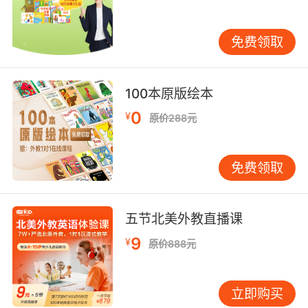
我们要根据自己的消费水平来合理消费。我们也
要清楚，并不是价格越高就越好，有很多都是品
免费领取
牌效应，课程被品牌拉高。而其他培训的机构同
样的课程质量要便宜很多。
100本原版绘本
不知道上文内容大家读完后是否对少儿在线英语
0
¥
的相关知识有了一些简单的认识，如果您想要为
原价288元
孩子报名一个好的少儿英语培训机构，那么选择
VIPKID是没有错的。
免费领取
五节北美外教直播课
9
¥
原价888元
立即购买