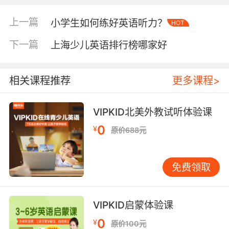
比较高的培训机构。相信大家都知道性价比是什
么意思，就是性能与价值之间的对比值。我们平
上一篇
小学生如何练好英语听力？
HOT
常在购物的时候也会看商品的性价比，这其实和
选择少儿英语培训班一个意思，我们需要留意培
下一篇
上海少儿英语排行榜哪家好
训机构的价值与质量。
质量
相关课程推荐
更多课程>
质量相信大家都清楚是指什么，它是指授课质
VIPKID北美外教试听体验课
量。授课质量取决于两点因素：教材与教师。教
0
师将会决定课堂的授课水平，课程内容取决于教
¥
原价688元
材。那为什么比较有经验的老师更受家长喜欢
呢，因为他们知道如何把控课堂，知道如何做才
免费领取
能够最好的将知识传授给孩子们。教材也是很重
要的，教材的适用性起到了关键作用，要适合孩
子。
VIPKID启蒙体验课
价格
0
¥
原价100元