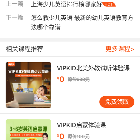
些小的机构价格也十分昂贵。那么面对这么昂贵
上一篇
上海少儿英语排行榜哪家好
HOT
的价格我们应该怎么办呢？
下一篇
怎么教少儿英语 最新的幼儿英语教育方
现在有一种在线网课的模式，在家足不出户就可
法哪个靠谱
以让孩子享受到国际化的教育，和全球的外教一
起交流学习，因为省去了场地成本的缘故，价格
也比较实惠，其中
欧美外教一对一
的教学模式，
相关课程推荐
更多课程>
效果更为显著，和外教一起学习标准的发音和纯
正的口语，很好的为孩子提供了一个良好的口语
VIPKID北美外教试听体验课
环境，这是现在国内最缺的，就是线下机构纯正
0
¥
原价688元
的欧美外教也是少之又少的。
说到在线外教，像是VIPKID少儿英语，就拥有英
免费领取
语母语国家的外教，外教一对一教学的模式，孩
子还可以自由选择自己喜欢的外教，老师还会随
时关注孩子的学习进度，为孩子解决一切问
VIPKID启蒙体验课
题。。
0
¥
原价100元