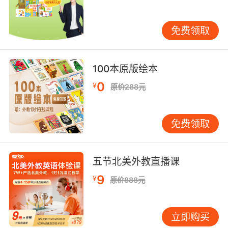
上海少儿英语哪个最好这个问题其实并不是很好
解答的，需要了解的信息方方面面。像是师资力
量、价格、课程体系及口碑等等很多都是需要对
免费领取
比考量的。每个家庭需要根据自身的情况与需
求，选出最适合的机构才是最要紧的。
100本原版绘本
0
¥
原价288元
免费领取
五节北美外教直播课
9
¥
原价888元
立即购买