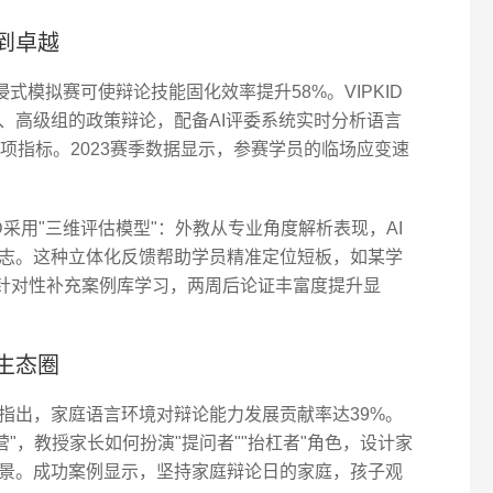
到卓越
式模拟赛可使辩论技能固化效率提升58%。VIPKID
、高级组的政策辩论，配备AI评委系统实时分析语言
项指标。2023赛季数据显示，参赛学员的临场应变速
D采用"三维评估模型"：外教从专业角度解析表现，AI
志。这种立体化反馈帮助学员精准定位短板，如某学
，针对性补充案例库学习，两周后论证丰富度提升显
生态圈
指出，家庭语言环境对辩论能力发展贡献率达39%。
练营"，教授家长如何扮演"提问者""抬杠者"角色，设计家
景。成功案例显示，坚持家庭辩论日的家庭，孩子观