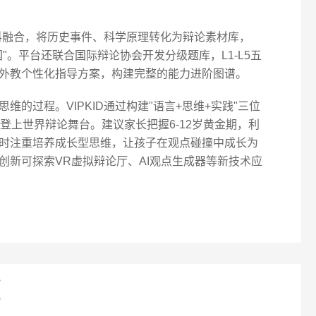
学科融合，将历史事件、科学原理转化为辩论素材库，
"。平台还联合国际辩论协会开发分级题库，L1-L5五
外教个性化指导方案，构建完整的能力进阶图谱。
的过程。VIPKID通过构建"语言+思维+实践"三位
登上世界辩论舞台。建议家长把握6-12岁黄金期，利
时注重培养成长型思维，让孩子在观点碰撞中成长为
创新可探索VR虚拟辩论厅、AI观点生成器等新技术应
？
？