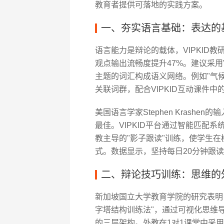
教育者提供可落地的实践方案。
一、夯实语言基础：表达的
语言能力是辩论的载体，VIPKID教
观点输出流畅度提升47%。建议采用
主题的词汇构成语义网络。例如"气
关联词群，配合VIPKID互动课件
美国语言学家Stephen Krash
最佳。VIPKID平台通过智能匹配
教主导的"影子跟读"训练，使学生
式。数据显示，坚持每日20分钟跟
二、辩论技巧训练：思维的
新加坡国立大学教育学院的研究表明，优
字塔结构训练法"，通过可视化思维
的三层架构。外教在1对1课堂中采用