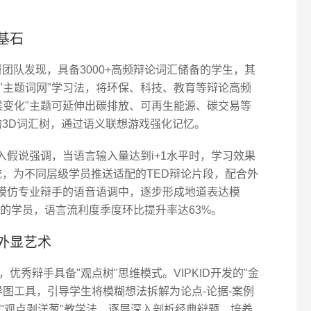
基石
研团队发现，具备3000+高频辩论词汇储备的学生，其
"主题词网"学习法，将环保、科技、教育等辩论高频
候变化"主题可延伸出碳排放、可再生能源、碳交易等
中的3D词汇树，通过语义联想游戏强化记忆。
en的输入假说强调，当语言输入量达到i+1水平时，学习效果
系统，为不同层级学员推送适配的TED辩论片段，配合外
在模仿专业辩手的语音语调中，逐步形成地道表达模
读的学员，语言流利度季度环比提升率达63%。
外显艺术
秀辩手具备"观点树"思维模式。VIPKID开发的"金
导图工具，引导学生将模糊想法拆解为论点-论据-案例
"观点剥洋葱"教学法，逐层深入剖析经典辩题，培养