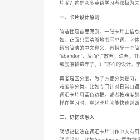
片呢？这是众多英语学习者都极为关
一、卡片设计原则
简洁性是首要原则。一张卡片上信息
如，正面只需清晰地书写单词，字体
给出简洁的中文释义，再搭配一个简单
“abandon”，反面写“放弃，遗弃；The shi
那艘船被遗弃了。）”这样的设计，
再者是区分度，为了方便分类复习，
难度等分类。比如专门针对日常口语
词汇卡片用蓝色边框。或者按难度划
样在学习时，拿起卡片就能快速判断
二、记忆法融入
联想记忆法在词汇卡片制作中大有用
联系起来。比如“ponderous”意