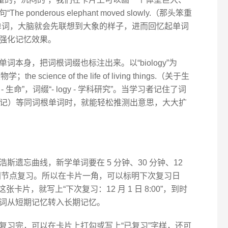
nderous elephant moved slowly.（那头笨重
单词，大脑就会先联想到大象的样子，进而回忆起单词
强化记忆效果。
本身，把词根词缀也标注出来。以“biology”为
 science of the life of living things.（关于生
 生命”，词缀“- logy - 学科研究”。当学习者记住了词
y”（传记）等同词根单词时，就能轻松推测出意思，大大扩
遗忘曲线，新学单词要在 5 分钟、30 分钟、12
等时间节点复习。所以在卡片一角，可以标明下次复习日
”这张卡片，就写上“下次复习：12 月 1 日 8:00”，到时
词从短期记忆转入长期记忆。
复习完，可以在卡片上打勾或写上“已复习”字样，还可