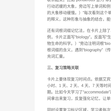
行动迟缓的大象，旁边写上单词和例句“The po
的大象移动缓慢。）”每次看到这个
的释义，这种形象与抽象的结合，能
还有词根词缀记忆法，在卡片上除了单词
例，卡片正面写“biology”，反面写“生物学；the
物生命的科学。）”旁边注明词根“bio -
根词缀的含义，遇到“biograph
充词汇量。
三、复习策略关联
卡片上要体现复习时间点。依据艾宾浩斯
小时、1 天、2 天、4 天、7 天
期。比如今天学习了“accommodate
间拿出来复习，反复强化记忆，让单
同时设置复习标记区域，学习者每次