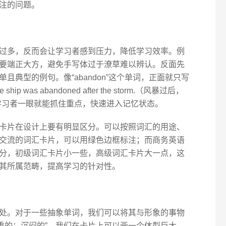
注的问题。
过多，反而会让学习者感到压力，降低学习效率。例
要端正大方，避免手写体过于潦草难以辨认。反面先
且典型的例句。像“abandon”这个单词，正面就只写
p was abandoned after the storm.（风暴过后，
学习者一眼就能抓住重点，快速进入记忆状态。
卡片在设计上要有明显区分。可以按照词汇的用途、
交流的词汇卡片，可以用绿色边框标注；而商务英语
分，初级词汇卡片小一些，高级词汇卡片大一点，这
其所属范畴，提高学习的针对性。
处。对于一些抽象单词，我们可以将其与形象的事物
为“笨重的；沉闷的”，我们在卡片上可以画一个体型巨大、