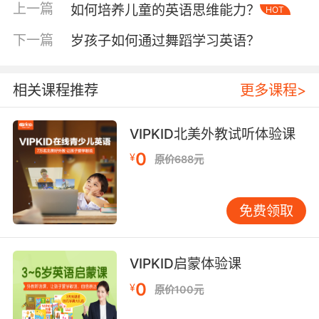
语言中枢与运动中枢协同工作，形成深度神经联
上一篇
如何培养儿童的英语思维能力？
HOT
结。这种多模态学习方式有效规避了单一语言输
入的枯燥性，契合儿童认知发展规律。
下一篇
岁孩子如何通过舞蹈学习英语？
跨学科实践提升综合能力
英语厨艺课程本质上是STEM教育的延伸场景。
相关课程推荐
更多课程>
在制作披萨环节，儿童需用英语测量面粉克数
（We need 200 grams of flour），计算烤箱温
VIPKID北美外教试听体验课
度（Set the oven to 200 degrees），这潜移默
0
¥
原价688元
化地培养了数学思维。某国际学校追踪数据显
示，参与烹饪课程的学生空间想象力测试得分平
均提高18%，因其需在摆盘时考虑色彩搭配与结
免费领取
构平衡。VIPKID课程中，外教常引导孩子观察
“Why does the egg white turn white when
whipped?”（蛋白搅打后为何变白？），将物理
VIPKID启蒙体验课
变化原理融入语言互动。
0
¥
原价100元
问题解决能力的培养更具长远价值。当食材比例