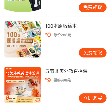
出错或烤箱故障时，儿童需用英语寻求解决方
免费领取
案。这种真实情境下的应变训练，比课本案例更
锻炼逻辑思维。哈佛大学教育研究院发现，参与
烹饪课程的儿童在标准化创造力测试中的表现优
100本原版绘本
于同龄人12.5%，因其经历从配方执行到自由创
作的完整创新链条。
0
¥
原价288元
文化理解构建全球视野
每道食谱都是文化的微观载体。制作英式司康
免费领取
时，外教讲解下午茶文化；学习墨西哥卷饼时，
探讨玛雅文明与玉米的关系。这种饮食文化解码
帮助儿童建立“语言-文化”双向认知。加州大学研
五节北美外教直播课
究指出，接触过多国料理文化的儿童，对异域文
9
¥
原价888元
化的接受度提高37%，表现为更愿意尝试新事
物。VIPKID课程库涵盖20余国特色美食，配套
英
文故事
讲解食材溯源，如通过“Chocolate
立即购买
Journey”主题课程，让孩子了解可可豆从南美种
植园到欧洲作坊的历史。