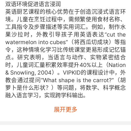
双语环境促进语言浸润
英语厨艺课程的核心优势在于创造沉浸式语言环
境。儿童在烹饪过程中，需频繁使用食材名称、
工具指令及步骤描述等实用词汇。例如，制作水
果沙拉时，外教引导孩子用英语表达“cut the
watermelon into cubes”（将西瓜切成块）等指
令，这种情境化学习比传统课堂更易形成记忆锚
点。研究表明，当语言与动作、实物紧密结合
时，儿童词汇量积累效率提升40%以上（Nation
& Snowling, 2004）。VIPKID的课程设计中，外
教会通过提问“What shape is the carrot?”（胡
萝卜是什么形状？）等问题，将数学、科学概念
融入语言学习，实现跨学科输出。
从神经科学角度看，烹饪涉及嗅觉、触觉等多感
展开更多
官参与，能激活大脑多个功能区。当儿童用英语
描述“The dough feels sticky”（面团很粘）时，