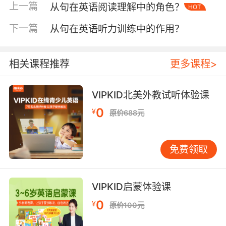
上一篇
从句在英语阅读理解中的角色？
HOT
过程。从最初记录答案到补充解题思路，再到添
加同类题型拓展，每个版本更新都是认知层次的
下一篇
从句在英语听力训练中的作用？
跃升。北京师范大学教育实验室追踪研究发现，
持续完善错题本的学生，其高阶思维发展指数高
出普通学生27个百分点。 三、数据驱动：智能时
相关课程推荐
更多课程>
代的动态平衡 数字化工具正在重塑错题整理形
态。VIPKID自主研发的智能错题系统，通过AI算
VIPKID北美外教试听体验课
法实现错误类型自动归类、薄弱点智能推送。大
0
¥
原价688元
数据分析表明，使用该系统的学生复习靶向性提
升65%，无效重复练习减少72%。这种技术赋能
使传统经验主义向数据驱动转型。 人机协同创造
免费领取
新型复习生态。教师基于系统生成的错题热力图
制定分层复习计划，学生借助错题关联知识图谱
开展自主探究。某重点高中实践证明，该模式使
VIPKID启蒙体验课
班级整体复习效率提高40%，同时保持个性化学
0
¥
原价100元
习优势。 认知科学的突破正在改写传统学习范
式。当错题整理从机械记录转向认知诊断，当复