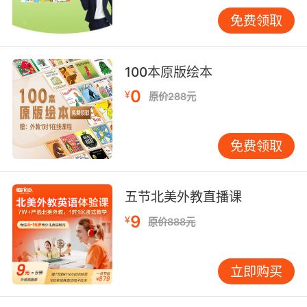
习从题海战术升级为精准干预，教育效能迎来质
免费领取
的飞跃。VIPKID将持续探索智能技术与教育本质
的深度融合，让每个学习环节都产生乘数效应。
未来研究可聚焦错题数据与脑科学发展的交叉创
100本原版绘本
新，这将为个性化教学开辟新维度。
0
¥
原价288元
免费领取
五节北美外教直播课
9
¥
原价888元
立即购买