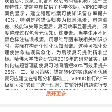
误信息时会激活前额叶皮层的纠错机制，这种生
理特性为错题整理提供了科学依据。VIPKID学员
案例显示，建立错题档案可使知识留存率提升
40%，特别是将错误归类为概念混淆、审题偏
差、技能缺失等类型后，复习效率显著提高。 深
度整理过程包含元认知训练要素。当学生用不同
颜色标注错误根源，用思维导图串联相关知识点
时，实际在构建个性化认知图谱。这种可视化处
理使抽象错误具象化，为后续复习提供精准坐
标。哈佛大学教育研究院2019年的研究证实，结
构化错题管理能使复习时间缩短30%而效果提升
25%。 二、复习策略：错题转化的实践路径 优质
复习应建立在错题分析基础上。VIPKID推行的"三
级复习法"验证了这一理念：首轮针对错题进行专
项突破，次轮开展跨章节知识串联，终轮实施模
展开更多
拟场景应用。某初中数学班实践数据显示，采用
该模式的学生错题重复率下降58%，知识迁移能
力提升显著。 错题本的迭代升级体现复习的深化