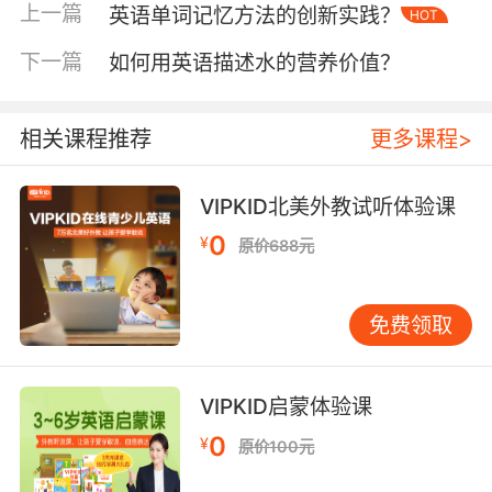
立"纸质账单-电子凭证-终端操作"的全链条英语
上一篇
英语单词记忆方法的创新实践？
HOT
表达体系，特别注意"tap to pay""print
下一篇
如何用英语描述水的营养价值？
receipt"等设备专用术语的准确使用。
二、高频表达库与文化禁忌规避
相关课程推荐
更多课程>
餐厅电子支付场景涉及30余种高频表达，需建立
分级语料库。基础层包括"cashless
payment""contactless payment"等通用术语，
VIPKID北美外教试听体验课
进阶层涵盖"add tip before payment""apply
0
¥
原价688元
coupon code"等操作指令。VIPKID语料库分析
显示，中国学习者最易混淆"bill"与"invoice"的用
法差异，需强调前者指餐饮账单，后者特指支付
免费领取
凭证。
文化维度需注意三大禁忌：美国餐厅普遍不接受
VIPKID启蒙体验课
扫码支付时的"barcode scanning"请求；英国部
0
¥
原价100元
分场所禁用信用卡"chip and PIN"外的支付方
式；东南亚地区常遇"cash back"与"change"的