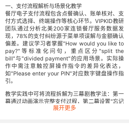
一、支付流程解析与场景化教学
餐厅电子支付流程包含点餐确认、账单核对、支
付方式选择、终端操作等核心环节。VIPKID教研
团队通过分析北美200家连锁餐厅服务数据发
现，78%的支付纠纷源于菜单项误解与金额确认
偏差。建议学习者掌握"How would you like to
pay?"等标准化问句，重点区分"split the
bill"与"divided payment"的应用场景。实际操
作中需注意触控屏操作指令的差异化表达，
如"Please enter your PIN"对应数字键盘操作指
引。
教学实践中可将流程拆解为三幕剧教学法：第一
幕通过动画演示完整支付过程，第二幕设置"忘记
展开更多
密码""余额不足"等突发情境模拟，第三幕组织角
色扮演竞赛。VIPKID平台数据显示，采用该模式
的学习者场景应对准确率提升41%。关键要建