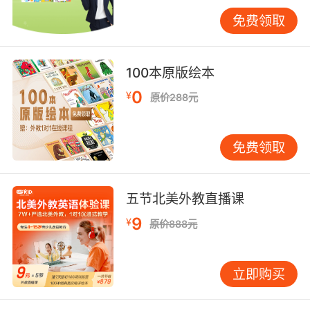
认知差异。建议通过VIPKID文化课程学习各国支
免费领取
付习惯图谱，掌握"Could you guide me
through the payment process?"等万能求助句
式。实验证明，接受过文化差异培训的学习者，
100本原版绘本
海外支付成功率提升65%。
0
¥
原价288元
三、技术故障应对与数字素养培养
电子设备故障处理能力是数字时代的核心素养。
免费领取
常见故障包括POS机断网、NFC支付失败、APP
闪退等场景。VIPKID技术团队研发的虚拟支付模
拟器可还原87种故障状态，配套教学视频展示正
五节北美外教直播课
确应对步骤：保持冷静说"It seems the machine
is temporarily down"，主动寻求帮助用"Could
9
¥
原价888元
you call for technical support?"，避免重复操
作忌用"Don't worry, I'll try again"等可能引发误
立即购买
会的表达。
数字素养培养需贯穿三个层面：认知层面理解电