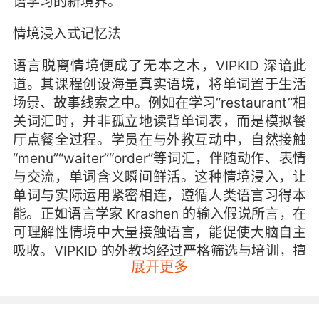
语学习的新境界。
情境浸入式记忆法
语言脱离情境便成了无本之木，VIPKID 深谙此
道。其课程创设海量真实语境，将单词置于生活
场景、故事线索之中。例如在学习“restaurant”相
关词汇时，并非孤立地读背单词表，而是模拟餐
厅点餐全过程。学员在与外教互动中，自然接触
“menu”“waiter”“order”等词汇，伴随动作、表情
与交流，单词含义瞬间鲜活。这种情境浸入，让
单词与实际运用紧密相连，遵循人类语言习得本
能。正如语言学家 Krashen 的输入假说所言，在
可理解性情境中大量接触语言，能促使大脑自主
吸收。VIPKID 的外教均经过严格筛选与培训，擅
展开更多
长营造沉浸式环境，无论是户外旅行场景学
“itinerary”“souvenir”，还是校园生活场景掌握
“curriculum”“club”，学员都在不知不觉中完成单