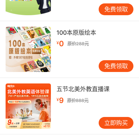
许久不忘。
免费领取
游戏化激励机制设计
游戏是孩子天性，VIPKID 将游戏元素融入单词记
100本原版绘本
忆。设置单词闯关游戏，学员需答对单词拼写、
0
¥
原价288元
释义、发音才能解锁下一关，每关有神秘奖励，
如虚拟勋章、积分兑换外教专属表扬视频。这利
用行为主义心理学中的强化理论，即时奖励激发
免费领取
学员斗志。在竞争游戏中，分组比拼单词拼写速
度与准确率，小组荣誉感驱使学员全力以赴。数
据显示，引入游戏机制后，学员单词学习时长平
五节北美外教直播课
均增加 30%，正确率显著提升。以“spelling
9
¥
原价888元
bee”拼写大赛为例，学员们热情高涨，为团队荣
誉熟记单词，赛后回访，多数学员表示这种竞技
趣味让单词记忆不再痛苦，反而充满期待。
立即购买
个性化适配记忆路径