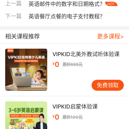
词内化，记忆效果远超传统死记硬背。
上一篇
英语邮件中的数字和日期格式？
HOT
多模态联动记忆模型
下一篇
英语餐厅点餐的电子支付教程？
单一感官刺激易使大脑疲劳，VIPKID 打造多模态
联动记忆体系。视觉上，动画课件绚丽夺目，单
相关课程推荐
更多课程>
词以趣味字体、色彩呈现，搭配生动插画，如学
动物单词时，憨态可掬的动物形象跃然屏上，与
VIPKID北美外教试听体验课
单词同步闪现；听觉层面，标准发音配上韵律歌
0
¥
原价688元
谣，像“eye, nose, mouth, ear”佐以轻快旋律，
学员哼唱间牢记词汇。更巧妙的是动作关联，学
“jump”“run”时，学员起身模仿动作，身体记忆强
免费领取
化单词印象。认知心理学家 Mayer 的多媒体学习
理论支撑这一做法，多种感官协同调动，知识留
存率大幅提升。实践中，学员反馈记住
VIPKID启蒙体验课
“volcano（火山）”一词，因看到喷发动画、听到
0
¥
原价100元
外教绘声绘色讲解火山知识，配合亲手绘制简易
火山图画，多维度强化使得单词深深烙印脑海，