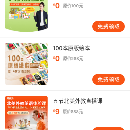
0
英语。
¥
原价100元
免费领取
100本原版绘本
0
¥
原价288元
免费领取
五节北美外教直播课
9
¥
原价888元