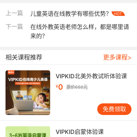
应用只有在升学或者考证时才有用，日常用英语
最多的是“说英语”。那如果一开始听到的英语就
上一篇
儿童英语在线教学有哪些优势？
HOT
不是标准的英语发音，而是跟国内的老师一样带
下一篇
在线外教英语老师怎么样，都是哪里请
着浓浓口音的中式英语，那有学在线英语的必要
吗？所以一家有着雄厚的北美外教师资力量的培
来的？
训机构就会很有优势了。二、教学方式。有的机
构采用的是一对二、一对四甚至一对更多的上课
相关课程推荐
更多课程>
方式，有限的课堂时间每个学生能占用的老师时
间也就会被均分，可能一节课半小时平分到每个
学生身上就只有十分钟左右了，十分钟也就是讲
VIPKID北美外教试听体验课
两句话的功夫能学到什么？还有的机构采用的是
0
¥
原价688元
一对一的上课方式，很简单的对比就可以知道一
对一的上课方式会有多大优势了！
免费领取
基于师资力量和教学方式的优势，建议咨询少儿
VIPKID启蒙体验课
在线英语培训哪家好的家长可以选择vipkid少儿