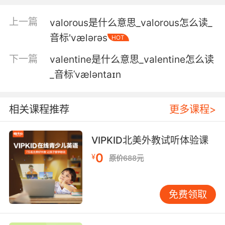
4. What am I, your valet service? It's your
phone.
上一篇
valorous是什么意思_valorous怎么读_
音标'vælərəs
HOT
我是你的仆人嗎 那是你的手機
下一篇
valentine是什么意思_valentine怎么读
5. You pick a restaurant that has no valet.
_音标ˈvæləntaɪn
選了這麼一家,沒泊車服務的餐館
相关课程推荐
更多课程>
6. Tell them to valet, not to be stubborn.
让他们找代客泊车服务 别顽固不化
VIPKID北美外教试听体验课
0
7. If we had a valet, you'd walk right in.
¥
原价688元
如果我们有代客泊车员 你就直接走进来
免费领取
8. I've been saying for months that we need
valet.