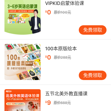
VIPKID启蒙体验课
我都說了好幾個月了我們也得代客停車
0
¥
原价100元
9. Your date just took it to the valet.
您的男伴刚才拿给服务员了
免费领取
10. My valet ticket it it was right here on the
table.
100本原版绘本
0
¥
我的停车票 刚才还在桌子上
原价288元
免费领取
五节北美外教直播课
9
¥
原价888元