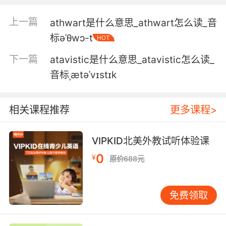
5. We're looking for an athlete. I couldn't do
上一篇
athwart是什么意思_athwart怎么读_音
that.
标əˈθwɔ-t
HOT
这肯定是一个运动员 我可做不到
下一篇
atavistic是什么意思_atavistic怎么读_
6. Being an athlete isn't all about winning.
音标ˌætəˈvɪstɪk
作为一名运动员 并不完全是为了获胜
相关课程推荐
更多课程>
7. athletes should not be described as
adorable.
VIPKID北美外教试听体验课
不应该把运动员描述为可爱
0
¥
原价688元
8. I hope you don't mind I'm not as athletic as
you.
免费领取
我希望你不介意我没你那么健壮