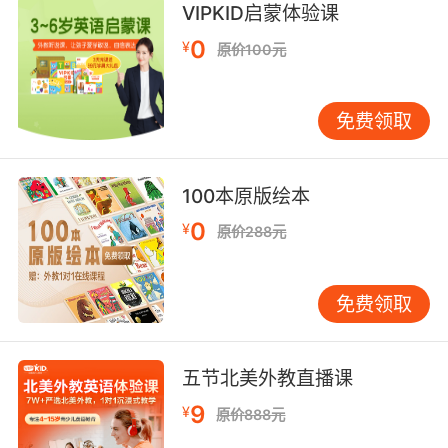
VIPKID启蒙体验课
9. Look, I'm no athlete, but neither are you.
0
¥
原价100元
听着 我不是运动员 你也不是
免费领取
100本原版绘本
0
¥
原价288元
免费领取
五节北美外教直播课
9
¥
原价888元