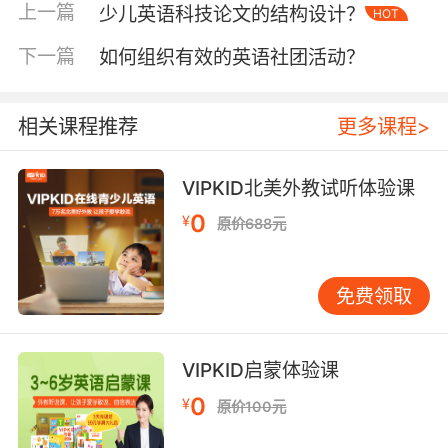
协作，在调试"sprite（角色）"运动轨迹时自然习
上一篇
少儿英语科技论文的结构设计？
HOT
得方位介词与指令式英语。数据显示，参与该模
下一篇
如何组织有效的英语社团活动？
式的学员在三个月内编程相关词汇量达传统教学
的2.3倍，其中"event-driven（事件驱动）"等高
阶术语掌握度超出同龄对照组41%。
相关课程推荐
更多课程>
二、认知发展中的双语协同效应
神经语言学研究表明，5-10岁是语言-逻辑关联通
VIPKID北美外教试听体验课
道构建的黄金期。VIPKID课程研发团队发现，当
0
¥
原价688元
儿童用英语解释"debug（调试）"过程时，其前
额叶皮层活跃度比单纯中文描述高出27%。这种
双语切换迫使大脑建立更精密的概念映射网络，
免费领取
特别是在处理"algorithm（算法）""syntax（语
法规则）"等双重属性词汇时，形成独特的认知增
强效应。
VIPKID启蒙体验课
0
¥
原价100元
实际教学中，术语的跨领域特性成为思维跃升的
催化剂。某北京学员在完成"火星基地建设"项目