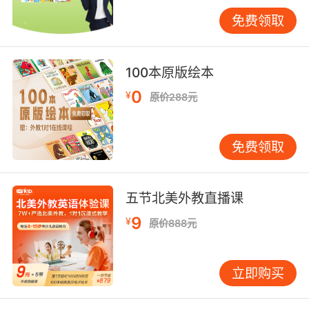
后，自主创造出"energy loop system（能量循
免费领取
环系统）"的混合表述，既准确运用编程术语，又
灵活组合英语复合词结构。这种创造性输出验证
了朱迪·哈里森（Judy Harrison）在《双语儿童
100本原版绘本
思维发展》中提出的"概念锚点理论"——专业术
0
¥
原价288元
语如同认知图钉，帮助固定飘渺的思维碎片。
三、课程体系中的渐进式拓展策略
免费领取
基于艾宾浩斯遗忘曲线优化的"螺旋上升"课程模
型，将术语学习分解为五个进阶维度：
具象关联层
：用Lego机器人搭建对
五节北美外教直播课
应"function（函数）"概念
9
¥
原价888元
场景迁移层
：在虚拟农场设置"weather
condition（天气条件）"触发任务
抽象概括层
：通过代码对比分析理
立即购买
解"modularization（模块化）"本质
文化解码层
：探讨"binary code（二进制）"背后