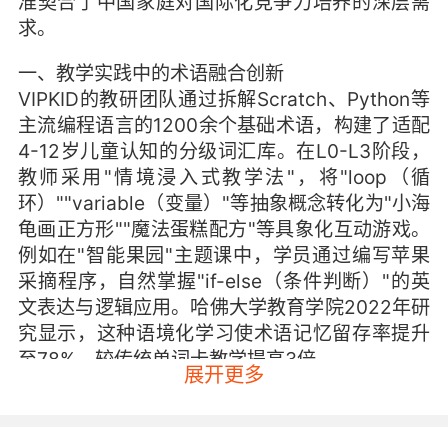
准契合了中国家庭对国际化竞争力培养的深层需
求。
一、教学实践中的术语融合创新
VIPKID的教研团队通过拆解Scratch、Python等
主流编程语言的1200余个基础术语，构建了适配
4-12岁儿童认知的分级词汇库。在L0-L3阶段，
教师采用"情境浸入式教学法"，将"loop（循
环）""variable（变量）"等抽象概念转化为"小海
龟画正方形""魔法蛋糕配方"等具象化互动游戏。
例如在"智能果园"主题课中，学员通过编写苹果
采摘程序，自然掌握"if-else（条件判断）"的英
文表达与逻辑应用。哈佛大学教育学院2022年研
究显示，这种语境化学习使术语记忆留存率提升
至78%，较传统单词卡教学提高3倍。
展开更多
课堂交互设计打破单向输入模式，引入"代码共创
工作坊"。北美外教与学员通过共享编程界面实时