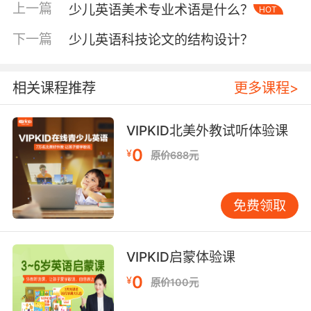
通过实验挖掘提升学习兴趣的有效途径。
上一篇
少儿英语美术专业术语是什么？
HOT
二、实验对象选择
下一篇
少儿英语科技论文的结构设计？
实验对象的合理性直接影响实验结果的可靠性与
推广价值。在少儿英语科技论文实验设计里，首
相关课程推荐
更多课程>
先要考虑年龄分层。少儿阶段涵盖多个年龄段，
不同年龄段孩子的认知水平、语言基础和学习习
VIPKID北美外教试听体验课
惯差异显著。比如，将实验对象分为 4 - 6 岁、7
0
¥
原价688元
- 9 岁、10 - 12 岁等几个层次，分别在 VIPKID
平台上进行相同教学内容但不同教学策略的实
验。4 - 6 岁孩子可能更侧重于趣味性和直观形象
免费领取
的教学方法，如通过儿歌、简单绘本故事来学习
英语；而 10 - 12 岁孩子则对语法知识、阅读理
解等有一定接受能力，可测试深度阅读课程对他
VIPKID启蒙体验课
们的影响。同时，还需考虑孩子的英语基础差
0
¥
原价100元
异，包括零基础、有一定启蒙基础和已掌握基本
词汇语法的孩子。通过在 VIPKID 庞大用户群体