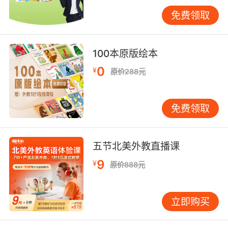
中科学抽样，选取具有代表性的样本，才能使实
免费领取
验结果更具普遍性，为少儿英语教育的个性化教
学提供精准依据。
100本原版绘本
三、实验方法设计
0
¥
原价288元
实验方法的多样性与科学性是获取准确数据的重
要保障。在少儿英语科技论文实验设计中，常用
的对照实验法不可或缺。例如，在测试 VIPKID
免费领取
某种新推出的教学模式时，设置实验组和对照
组。实验组采用新的教学模式，如沉浸式互动情
景教学，外教通过创建虚拟的英语生活场景，让
五节北美外教直播课
孩子们在情境中自然习得语言；对照组则采用传
9
¥
原价888元
统教学模式，如单纯的知识点讲解与练习。通过
对比两组孩子在一段时间后的英语成绩、语言运
用能力、学习态度等多方面的数据，分析新教学
立即购买
模式的优劣。此外，行动研究法也较为适用。教
育者在 VIPKID 教学实践中，针对某一教学问题