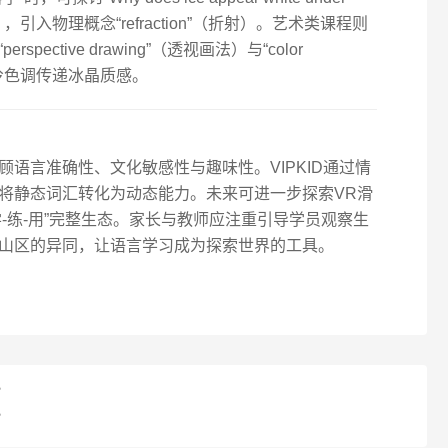
），引入物理概念“refraction”（折射）。艺术类课程则
ctive drawing”（透视画法）与“color
如用冷色调传递冰晶质感。
语言准确性、文化敏感性与趣味性。VIPKID通过情
将静态词汇转化为动态能力。未来可进一步探索VR滑
学-练-用”完整生态。家长与教师应注重引导学员观察生
山区的异同，让语言学习成为探索世界的工具。
？
？