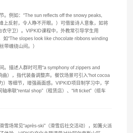
 sun reflects off the snowy peaks,
re.”（阳光在雪峰上反射，令人睁不开眼。）可借鉴诗人意象，如将
ians”（白衣守卫）。VIPKID课程中，外教常引导学生用
he slopes look like chocolate ribbons winding
如巧克力丝带缠绕山间。）
时可用“a symphony of zippers and
的交响曲），指代装备调整声。餐饮场景可引入“hot cocoa
糖热巧克力）等细节，增强画面感。VIPKID项目制学习中，学
ental shop”（租赁店）、“lift ticket”（缆车
场常见“après-ski”（滑雪后社交活动），如篝火派