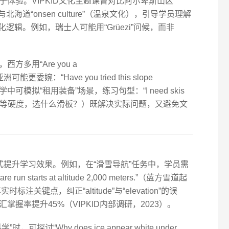
体验。VIPKID文化主题课曾对比阿尔卑斯山区
表演）与北海道“onsen culture”（温泉文化），引导学员理解
后的深层文化逻辑。例如，瑞士人可能用“Grüezi”问候，而非
多用“Are you a
，而亚洲可能更委婉：“Have you tried this slope
教学中可模拟“租用装备”场景，练习句型：“I need skis
.”（我的靴子中等硬度，选什么滑板？）既解决实际问题，又避免文
闭环模式提升学习效果。例如，在“滑雪导航”任务中，学员需
un starts at altitude 2,000 meters.”（蓝方雪道起
关键点，纠正“altitude”与“elevation”的误
握率提升45%（VIPKID内部调研，2023）。
讨“Why does ice appear white under