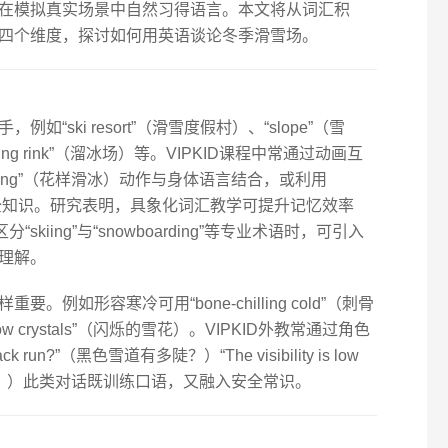
在模拟真实场景中自然习得语言。本文将从词汇积
四个维度，探讨如何用英语谈论冬季滑雪场。
ski resort”（滑雪度假村）、“slope”（雪
kating rink”（溜冰场）等。VIPKID课程中常通过动画互
kating”（花样滑冰）动作与身体语言结合，或利用
拓展安全知识。研究表明，具象化词汇教学可提升记忆效率
分“skiing”与“snowboarding”等专业术语时，可引入
理解。
例如形容寒冷可用“bone-chilling cold”（刺骨
ow crystals”（闪烁的雪花）。VIPKID外教常通过角色
ck run?”（黑色雪道有多陡？）“The visibility is low
看不清路标。）此类对话既训练口语，又融入安全常识。