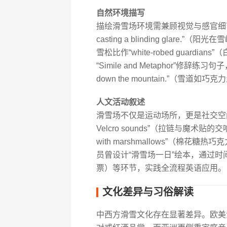
自然环境描写
描绘滑雪场环境需兼顾视觉与感官细节。例如：“The
casting a blinding gla
雪松比作“white-robed guard
“Simile and Metaphor”修辞练习句子，如“T
down the mountain.”（雪道
人文活动叙述
滑雪场不仅是运动场所，更是社交空间。描述人群
Velcro sounds”（拉链与魔术贴
with marshmallows”（棉花
员曾设计“滑雪场一日”绘本，通过时间轴串联“r
票）等环节，实践全流程英语应用。
文化差异与习俗解读
中西方滑雪文化存在显著差异。欧美滑雪