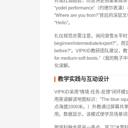
对或红酒品尝，而亚洲更侧重家庭亲子
“yodel performance”（约德尔
“Where are you from?”背
“Hello”。
礼仪规范亦需注意。询问滑雪水平时，西方
beginner/intermediate/expert?”
before?”。VIPKID教研团队建议，
for medium-soft boots
化误解。
教学实践与互动设计
VIPKID采用“情境-任务-反馈”
用英语解读地图标识：“The blue square r
点海拔2000米。）外教通过屏幕共享实时标注
用。数据显示，该模式使学员场景词汇掌
跨学科融合是另一亮点。学习“冰雪科学”时，可探