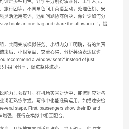
可设定多种角色，让学生分别扮演乘客、工作人员、
、旅行团等，不同角色间用英语互动，处理值机、安
境灵活运用英语，遇到问题协商解决，像讨论如何分
books in one bag and share the allowance.”，提
组，共同完成模拟任务。小组内分工明确，有的负责
结束后，小组复盘，交流心得，分析英语表达优劣，
 you recommend a window seat?’ instead of just
指导，组织小组间分享，促进整体进步。
说能力显著提升。在机场实景对话中，能流利应对各
业词汇熟练掌握，写作中也能准确运用。如描述安检
veral steps. First, passengers show their ID and
队合作意识增强，懂得在模拟中相互配合。
本高，从场地布置到道具准备，投入较大。师资方