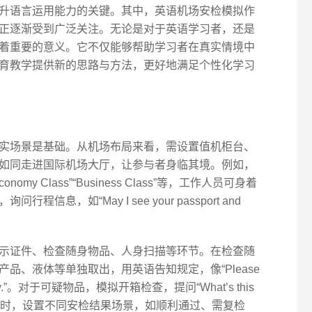
升语言运用能力的关键。其中，英语机场安检模拟作
正逐渐受到广泛关注。无论是对于英语学习者，还是
着重要的意义。它不仅能够帮助学习者在真实情境中
育教学提供新的思路与方法，更好地满足个性化学习
实场景是基础。从机场布局来看，需设置值机柜台、
如同走进国际机场大厅，让参与者身临其境。例如，
y Class”“Business Class”等，工作人员可身着
息，如“May I see your passport and
示证件、检查随身物品、人身扫描等环节。在检查随
品、液体等单独取出，用英语告知规定，像“Please
n the tray.”。对于可疑物品，模拟开箱检查，提问“What’s this
解释。同时，设置不同安检结果场景，如顺利通过、需复检