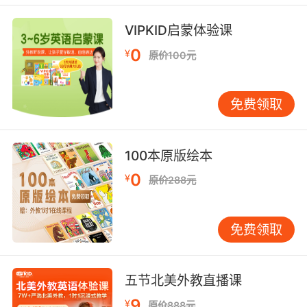
教授 我的细胞正以惊人的速度在繁殖
VIPKID启蒙体验课
0
¥
原价100元
10. Any of these women would be
phenomenal as first ladies to my president.
免费领取
这些人就会像是 总统的第一夫人一样了不起
100本原版绘本
0
¥
原价288元
免费领取
五节北美外教直播课
9
¥
原价888元