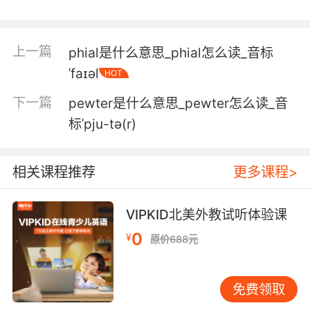
5. No, I was I was gonna say "phenomenal,"
which is weird.
上一篇
phial是什么意思_phial怎么读_音标
不 我本来想说"超赞" 这挺奇怪的
ˈfaɪəl
HOT
6. Yeah! It is a phenomenal streaming service.
下一篇
pewter是什么意思_pewter怎么读_音
对 它有着非凡的流媒体服务
标ˈpju-tə(r)
7. Although the speed of your recovery has
been phenomenal.
相关课程推荐
更多课程>
虽然你的康复速度令人惊叹
VIPKID北美外教试听体验课
8. It was just a phenomenal thing to watch it.
0
¥
原价688元
当时的情景真的很不可思议
免费领取
9. Professor, my cells are reproducing at a
phenomenal speed.