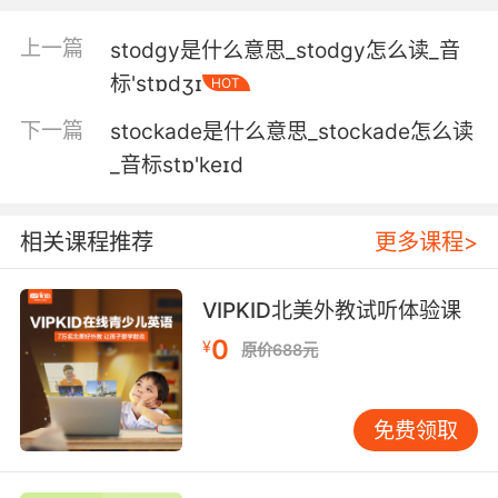
5. Peter thinks you should go back to
stockbroking.
上一篇
stodgy是什么意思_stodgy怎么读_音
彼得认为你该继续做股票经纪
标'stɒdʒɪ
HOT
下一篇
stockade是什么意思_stockade怎么读
6. Fucking drug dealers pretending to be
stockbrokers.
_音标stɒ'keɪd
该死的毒贩假装股票经纪人
相关课程推荐
更多课程>
7. And you can go back to feeling up
stockbrokers.
VIPKID北美外教试听体验课
你可以继续回去偷股票经纪人的钱包
0
¥
原价688元
8. I grew up knowing bankers and
stockbrokers, trust fund kids.
免费领取
我从小成长在充斥着银行家 股票经纪人 和信托基