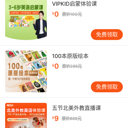
金的环境里
VIPKID启蒙体验课
9. Send her to school with children whose
0
¥
原价100元
parents aren't all actors and stockbrokers.
送她去一个同学父母 不全是演员和股票经纪人的
免费领取
学校
10. Now I'm heading downtown in the
100本原版绘本
morning to surprise piss test a stockbroker.
0
¥
原价288元
今早我要去市区 给一个股票经纪人临时做个尿检
免费领取
五节北美外教直播课
9
¥
原价888元