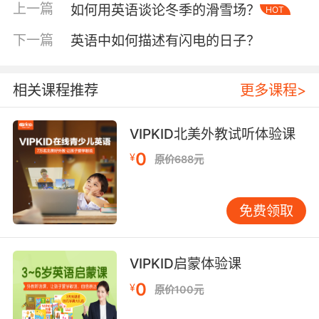
上一篇
如何用英语谈论冬季的滑雪场？
HOT
二、深入描述文化元素
当谈及旅行中的文化时，不能仅仅停留在表面的
下一篇
英语中如何描述有闪电的日子？
描述，还需要深入挖掘各种文化元素。从艺术方
面来看，不同国家的绘画、雕塑、建筑等艺术形
相关课程推荐
更多课程>
式都承载着深厚的文化底蕴。比如法国的卢浮
宫，里面的《蒙娜丽莎》等艺术珍品，代表了文
艺复兴时期的艺术风格和审美观念。在英语中，
VIPKID北美外教试听体验课
我们可以用“Renaissance art”（文艺复兴艺
0
¥
原价688元
术）、“impressionist paintings”（印象派绘
画）等专业词汇来准确描述这些艺术作品及其风
格。
免费领取
在风俗习惯上，各个国家也有着独特的庆典和仪
式。以中国的春节为例，我们可以讲述“Spring
VIPKID启蒙体验课
Festival Gala”（春晚）、“red envelopes”（红
0
¥
原价100元
包）等特色元素。用英语描述时，可以说“The
Spring Festival is a time when families gather