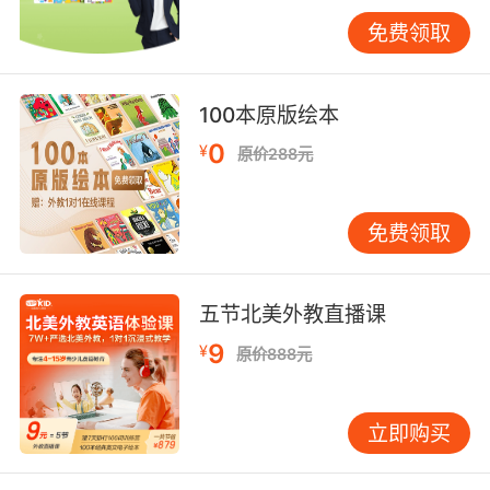
together, just like Christmas in the West.
免费领取
People give red envelopes as a symbol of
good luck and blessing.”（春节是一个家庭团聚
的时刻，就像西方的圣诞节一样。人们送红包作
100本原版绘本
为好运和祝福的象征。）通过这样的描述，能让
0
¥
原价288元
他人更直观地感受到中国文化的独特魅力。
三、分享个人体验与感受
免费领取
在谈论旅行中的文化时，分享自己的个人体验和
感受能够让交流更加生动有趣。比如在泰国旅行
时，参与了一场传统的泼水节。我们可以这样描
五节北美外教直播课
述：“During the Songkran Festival in
Thailand, I experienced the most amazing
9
¥
原价888元
water fight. Everyone was soaking wet but
with big smiles on their faces. It was a real
立即购买
celebration of life and renewal. The locals
were so friendly and welcoming, inviting me