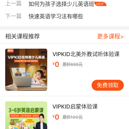
上一篇
如何为孩子选择少儿英语班
HOT
将各种声音信号加载到硬盘中。当然，人脑中语
音信号的处理要比硬盘数据处理复杂得多。但
下一篇
是，没有引导就不会有输出，这一点是毋庸置疑
快速英语学习法有哪些
的。
在学习英语的初期，孩子们必须有足够的时间去
相关课程推荐
更多课程>
听他们不理解的东西，尤其是韵律节奏。不应该
要求孩子在听童谣之前把所有的歌词和童谣都拆
开。当然同步进行动画片和绘本的情境对应以加
VIPKID北美外教试听体验课
强理解也是必须的。否则，长时间的节奏训练会
影响他们的整体听力理解水平，甚至影响他们的
0
¥
原价688元
英语输出能力。这将直接影响到儿童英语学习的
后续发展。
在启蒙教育的早期，我认为当孩子们学习英语的
免费领取
时候不应该过于教条。应该说，一段时间集中反
复引导可理解的同一素材，以达到对这种材料的
充分理解。由于汉语优势的缺乏，即使是年幼的
孩子也不需要理解一种语言中的另一种语言，因
VIPKID启蒙体验课
此他们的英语听力理解发展路径更类似于汉语母
语。
0
¥
原价100元
启蒙少儿英语学什么？一般来说，从儿童的角度