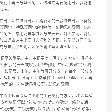
类别下再细分具体词汇，这样在需要调用时，就能迅
快捷。
在时、现在进行时，到稍复杂的一般过去时，还有各
型、一般疑问句与特殊疑问句的转换等。借助思维导图，以时
性词语、常用场景等作为分支展开，对比学习，能让
与口语表达中出现时态混乱的问题。句型部分同样如
成分与变换规则，为英语输出奠定坚实基础。
题至关重要。中心主题要简洁明了，能够精准概括本
于“我的一天”的英语思维导图，中心主题就定为“我
段，如早晨、上午、中午等展开分支，在每个时段分支
（get up）到吃早餐（have breakfast），再
逐步构建完整的一天生活场景英语表达思维导图。
中心主题直接延伸出来的主要类别或方面。以“六年级
可以是“词法”“句法”“时态”等。在确定一级分支后，
级分支，二级分支可以包括“名词”“动词”“形容词”等，