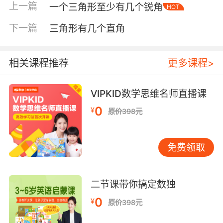
上一篇
一个三角形至少有几个锐角
HOT
下一篇
三角形有几个直角
相关课程推荐
更多课程>
内容简介
VIPKID数学思维名师直播课
0
“艾特熊和赛娜鼠”的故事是比利时画家嘉贝丽·文
¥
原价398元
生于1980-2000期间创作的系列图画书，一只温
柔的大熊，一只被惯坏了的小鼠，互相依偎、相
免费领取
依为命。画美、故事亦美得让人泪眼涟涟。既适
合孩子读，也适合大人读。
二节课带你搞定数独
本书是系列之一，艾特为第二天的野餐准备
了大量的食物。可是第二天一大早，赛娜兴冲冲
0
¥
原价398元
爬起来，艾特告诉她不能去野餐，因为天下雨