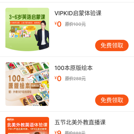
我做了你的最爱 芝士汉堡千层面
VIPKID启蒙体验课
9. Yeah, I'll have a western bacon
0
¥
原价100元
cheeseburger.
对 我要一个西部培根起司堡
免费领取
10. That was rough, 'cause I like
cheeseburgers.
100本原版绘本
0
¥
那真是折磨 因为我爱死芝士汉堡
原价288元
免费领取
五节北美外教直播课
9
¥
原价888元