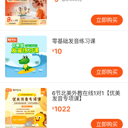
立即购买
零基础发音练习课
10
¥
立即购买
6节北美外教在线1对1【优美
发音专项课】
1022
¥
立即购买