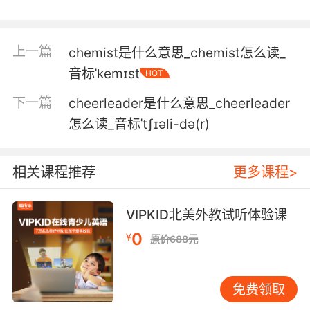
肯定是因为你芝士堡的汗味
上一篇
chemist是什么意思_chemist怎么读_
5. All you been through, you deserve a damn
音标ˈkemɪst
HOT
cheeseburger.
下一篇
cheerleader是什么意思_cheerleader
你经受了那么多 当然可以吃一个芝士汉堡
怎么读_音标ˈtʃɪəli-də(r)
6. I could have eaten the rest of that
cheeseburger.
相关课程推荐
更多课程>
我本可以吃那剩下的起司汉堡的
VIPKID北美外教试听体验课
7. Damn it, I was hoping for a cheeseburger.
0
¥
原价688元
该死 我还想吃奶酪汉堡的
8. I made you your favorite cheeseburger
免费领取
lasagna.