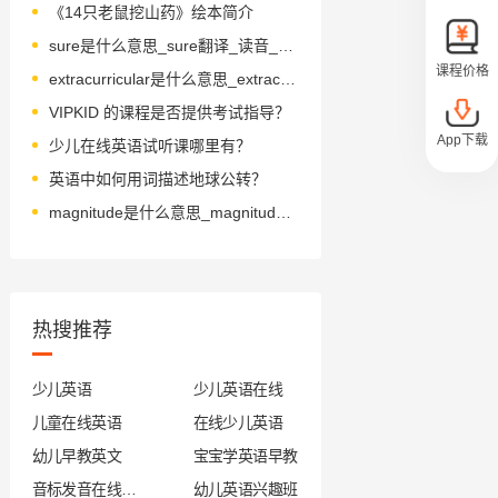
《14只老鼠挖山药》绘本简介
sure是什么意思_sure翻译_读音_用法_翻译
课程价格
extracurricular是什么意思_extracurricular怎么读_音标ˌekstrəkə'rɪkjʊlə
VIPKID 的课程是否提供考试指导？
App下载
少儿在线英语试听课哪里有？
英语中如何用词描述地球公转？
magnitude是什么意思_magnitude怎么读_音标ˈmægnɪtju-d
热搜推荐
少儿英语
少儿英语在线
儿童在线英语
在线少儿英语
幼儿早教英文
宝宝学英语早教
音标发音在线试听
幼儿英语兴趣班