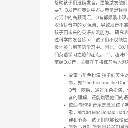
帮助孩子们准确发音，更能激发他们
要？ O发音在英语中占据着举足轻重的
对话中的高频词汇，O音都频繁出现
汉语拼音中的“o”混淆，导致发音
孩子们未来的英语交流能力。 研究
过科学的发音练习，孩子们不仅能提
极地参与到英语学习中。因此，O发
们英语学习之旅的起点。 二、趣味
掌握O发音，关键在于将练习融入游
故事与角色扮演 孩子们天生
事，如“The Fox and t
O音。随后，通过角色扮演，
音的理解，还能增强他们的语
歌曲与韵律 音乐是激发孩子
歌，如“Old MacDonald
律和节奏，孩子们能够轻松记
游戏与互动 游戏是孩子们最