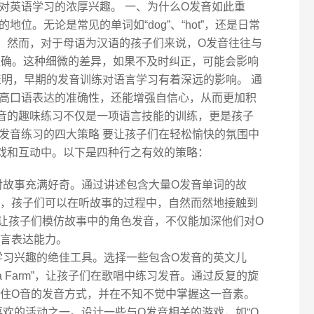
对英语学习的浓厚兴趣。 一、为什么O发音如此重
地位。无论是常见的单词如“dog”、“hot”，还是日常
。然而，对于母语为汉语的孩子们来说，O发音往往与
不准确。这种细微的差异，如果不及时纠正，可能会影响
表明，早期的发音训练对语言学习有着深远的影响。 通
高口语表达的准确性，还能增强自信心，从而更加积
音的趣味练习不仅是一项语言技能的训练，更是孩子
O发音练习的四大策略 要让孩子们在轻松愉快的氛围中
戏和互动中。以下是四种行之有效的策略：
对故事充满好奇。通过讲述包含大量O发音单词的故
he Dog”，孩子们可以在听故事的过程中，自然而然地接触到
让孩子们模仿故事中的角色发音，不仅能加深他们对O
言表达能力。
学习兴趣的绝佳工具。选择一些包含O发音的英文儿
 Had a Farm”，让孩子们在歌唱中练习发音。通过反复的旋
住O音的发音方式，并在不知不觉中掌握这一音素。
喜欢的活动之一。设计一些与O发音相关的游戏，如“O