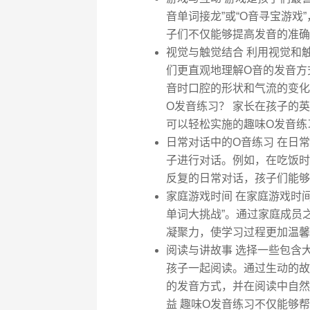
音单词接龙”或“O音寻宝游
子们不仅能够提高发音的准确
视觉与触觉结合 利用视觉和
们更直观地理解O音的发音方
音时口腔的形状和气流的变化
O发音练习？ 家长在孩子的
可以轻松实施的趣味O发音练
日常对话中的O音练习 在日
子进行对话。例如，在吃饭时，可以问孩
反复的日常对话，孩子们能够
家庭游戏时间 在家庭游戏时
单词大挑战”。通过家庭成员
凝聚力，使学习过程更加温馨
阅读与讲故事 选择一些包含大量O发
孩子一起阅读。通过生动的故
的发音方式，并在阅读中自然
益 趣味O发音练习不仅能够