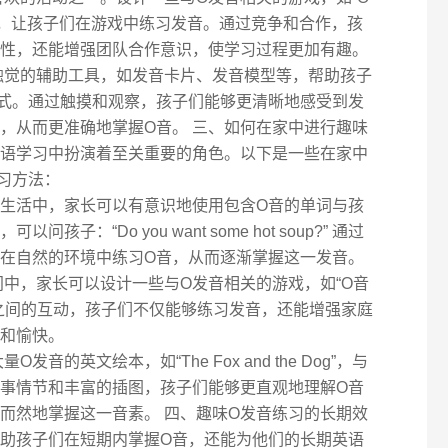
戏”，让孩子们在游戏中练习发音。通过竞争和合作，孩
性，还能增强团队合作意识，使学习过程更加有趣。
触觉的辅助工具，如发音卡片、发音模型等，帮助孩子
式。通过触摸和观察，孩子们能够更清晰地感受到发
，从而更准确地掌握O音。 三、如何在家中进行趣味
英语学习中扮演着至关重要的角色。以下是一些在家中
习方法：
常生活中，家长可以有意识地使用包含O音的单词与孩
子：“Do you want some hot soup?” 通过
在自然的环境中练习O音，从而逐渐掌握这一发音。
间中，家长可以设计一些与O发音相关的游戏，如“O音
之间的互动，孩子们不仅能够练习发音，还能增强家庭
和愉快。
音的英文绘本，如“The Fox and the Dog”，与
事情节和丰富的插图，孩子们能够更直观地理解O音
而然地掌握这一音素。 四、趣味O发音练习的长期效
帮助孩子们在短期内掌握O音，还能为他们的长期英语