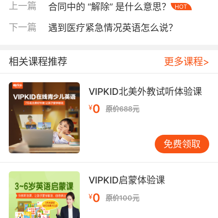
的趣味性，又能巩固词汇记忆。
上一篇
合同中的 “解除” 是什么意思？
HOT
情景化教学
下一篇
遇到医疗紧急情况英语怎么说？
情景化教学是儿童英语教育中不可或缺的一部
分。通过创设真实的生活场景，孩子能更好地理
相关课程推荐
更多课程>
解和运用语言。例如，可以设计一个“运动日”的
主题活动，让孩子在模拟跑步、跳绳等运动后，
用英语表达自己的感受。这种亲身体验不仅能让
VIPKID北美外教试听体验课
孩子深刻理解“气喘吁吁”的含义，还能培养他们
0
¥
原价688元
的语言表达能力。
在情景化教学中，教师还可以引导孩子观察周围
免费领取
人的呼吸状态，并用英语进行描述。例如，当看
到同学跑完后喘着粗气，可以问：“Why does he
look so tired?” 孩子可能会回答：“Because he's
VIPKID启蒙体验课
out of breath.” 这种互动不仅能提高孩子的观察
0
¥
原价100元
力，还能让他们在实际交流中灵活运用所学词
汇。