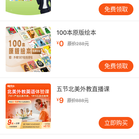
免费领取
互动式教学
互动式教学是提升儿童英语学习效果的重要手
段。通过游戏、角色扮演等活动，孩子能在轻松
100本原版绘本
愉快的氛围中学习语言。例如，可以组织一个“猜
动作”的游戏，教师做出气喘吁吁的动作，让孩子
0
¥
原价288元
用英语描述并猜测动作的含义。这种游戏不仅能
激发孩子的学习兴趣，还能增强他们的语言反应
免费领取
能力。
此外，角色扮演也是互动式教学的有效方式。教
师可以设计一个“医生与病人”的情景，让孩子分
五节北美外教直播课
别扮演医生和病人，用英语对话。例如，病人可
9
¥
原价888元
以说：“I feel tired and out of breath.” 医生则可
以回应：“You need to rest and breathe
deeply.” 这种角色扮演不仅能让孩子在真实语境
立即购买
中运用语言，还能培养他们的沟通能力和解决问
题的能力。